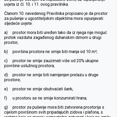
uvjeta iz čl. 10. i 11. ovog pravilnika.
Članom 10. navedenog Pravilnika propisano je da prostor
za pušenje u ugostiteljskim objektima mora ispunjavati
sljedeće uvjete:
a)
prostor mora biti uređen tako da iz njega nije moguć
protok vazduha zagađenog duhanskim dimom u drugi
prostor;
b)
površina prostora ne smije biti manja od 10 m²;
c)
prostor ne smije zauzimati više od 20% ukupne
površine uslužnog prostora;
d)
prostor ne smije biti namijenjen prelazu u druge
prostore;
e)
prostor ne smije obuhvaćati šank;
f)
u prostoru se ne smije konzumirati hrana;
g)
prostor za pušenje mora biti zatvorena prostorija s
cijelom površinom svih pripadajućih zidova i plafona, s