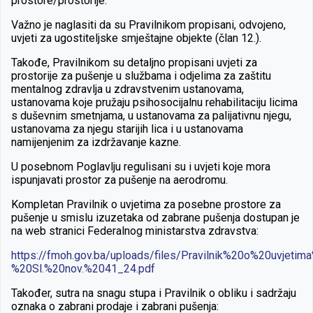
prostore/prostorije.
Važno je naglasiti da su Pravilnikom propisani, odvojeno,
uvjeti za ugostiteljske smještajne objekte (član 12.).
Takođe, Pravilnikom su detaljno propisani uvjeti za
prostorije za pušenje u službama i odjelima za zaštitu
mentalnog zdravlja u zdravstvenim ustanovama,
ustanovama koje pružaju psihosocijalnu rehabilitaciju licima
s duševnim smetnjama, u ustanovama za palijativnu njegu,
ustanovama za njegu starijih lica i u ustanovama
namijenjenim za izdržavanje kazne.
U posebnom Poglavlju regulisani su i uvjeti koje mora
ispunjavati prostor za pušenje na aerodromu.
Kompletan Pravilnik o uvjetima za posebne prostore za
pušenje u smislu izuzetaka od zabrane pušenja dostupan je
na web stranici Federalnog ministarstva zdravstva:
https://fmoh.gov.ba/uploads/files/Pravilnik%20o%20uvje
%20Sl.%20nov.%2041_24.pdf
Također, sutra na snagu stupa i Pravilnik o obliku i sadržaju
oznaka o zabrani prodaje i zabrani pušenja: