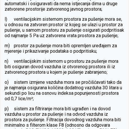
automatski i osiguravati da nema istjecanja dima u druge
zatvorene prostorije zatvorenog javnog prostora;
l)
ventilacijskim sistemom prostora za pušenje mora se,
u odnosu na zatvoren prostor iz kojeg se ulazi u prostor za
pušenje, u samom prostoru za pušenje osigurati podpritisak
od najmanje 5 Pa uz zatvorena vrata prostora za pušenje;
m)
prostor za pušenje mora biti opremljen uređajem za
mjerenje i prikazivanje podataka o podpritisku;
n)
ventilacijskim sistemom u prostoru za pušenje mora
biti osiguran dovod vazduha iz otvorenog prostora ili iz
zatvorenog prostora u kojem je pušenje zabranjeno;
o)
sistem izmjene vazduha mora se pročišćavati tako da
je najmanja osigurana količina dodatnog vazduha 30 litara u
sekundi po licu na osnovu indeksa popunjenosti prostora
od 0,7 lice/m²;
p)
sistem za filtriranje mora biti ugrađen i na dovod
vazduha u prostor za pušenje i na odvod vazduha iz
prostora za pušenje. Filtracija dovodnog vazduha mora biti
minimalno s filterom klase F8 (odnosno da odgovara