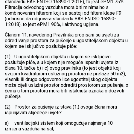
standardu BAS EN ISO 16890-1:2018), to jest ePM1 75%.
Filtracija odvodnog vazduha mora biti minimalno s
kombinovanim filterom koji se sastoji od filtera klase F9
(odnosno da odgovara standardu BAS EN ISO 16890-
1:2018), to jest ePM1 90%, i aktivnog ugljena.
Članom 11. navedenog Pravilnika propisani su uvjeti za
određivanje prostora za pušenje u ugostiteljskom objektu u
kojem se isključivo poslužuje piće:
(1)
U ugostiteljskom objektu u kojem se isključivo
poslužuje piće, a u kojem nije moguće ispuniti uvjete iz
člana 10. tačke b) i c) ovog pravilnika (to jest objekti koji
svojom kvadraturom uslužnog prostora ne prelaze 50 m2),
vlasnik ili drugo odgovorno lice ugostiteljskog objekta
može cijeli uslužni prostor odrediti prostorom za pušenje, o
čemu u tom prostoru mora biti istaknuta oznaka o dozvoli
pušenja.
(2)
Prostor za pušenje iz stava (1.) ovoga člana mora
ispunjavati slijedeće uvjete:
a)
ventilacijski sistem koji omogućuje najmanje 10
izmjena vazduha na sat;