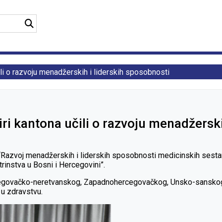
čili o razvoju menadžerskih i liderskih sposobnosti
tiri kantona učili o razvoju menadžersk
Razvoj menadžerskih i liderskih sposobnosti medicinskih sestara
trinstva u Bosni i Hercegovini”.
rcegovačko-neretvanskog, Zapadnohercegovačkog, Unsko-sanskog i
 u zdravstvu.