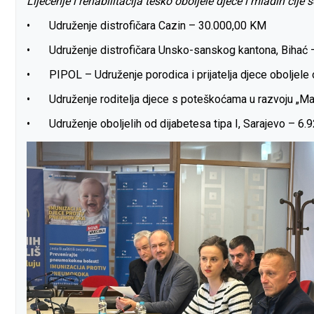
Liječenje i rehabilitacija teško oboljele djece i mladih čije
•
Udruženje distrofičara Cazin – 30.000,00 KM
•
Udruženje distrofičara Unsko-sanskog kantona, Bihać
•
PIPOL – Udruženje porodica i prijatelja djece oboljele
•
Udruženje roditelja djece s poteškoćama u razvoju „Ma
•
Udruženje oboljelih od dijabetesa tipa I, Sarajevo – 6