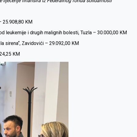
 se liječenje finansira iz Federalnog fonda solidarnosti
 – 25.908,80 KM
 od leukemije i drugih malignih bolesti, Tuzla – 30.000,00 KM
la sirena“, Zavidovići – 29.092,00 KM
.924,25 KM