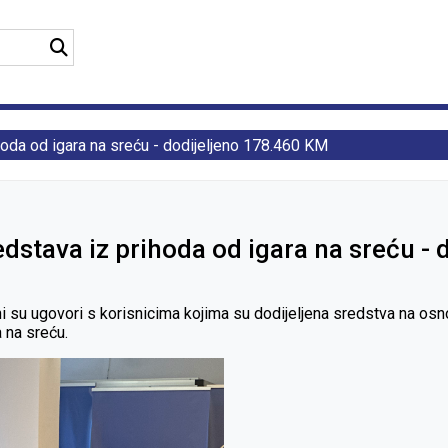
hoda od igara na sreću - dodijeljeno 178.460 KM
edstava iz prihoda od igara na sreću -
su ugovori s korisnicima kojima su dodijeljena sredstva na osnovu
 na sreću.