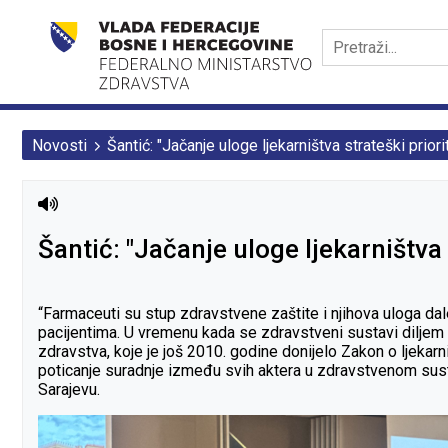
Novosti
Šantić: "Jačanje uloge ljekarništva strateški prio
Šantić: "Jačanje uloge ljekarništva
“Farmaceuti su stup zdravstvene zaštite i njihova uloga dalek
pacijentima. U vremenu kada se zdravstveni sustavi diljem s
zdravstva, koje je još 2010. godine donijelo Zakon o ljekarn
poticanje suradnje između svih aktera u zdravstvenom susta
Sarajevu.