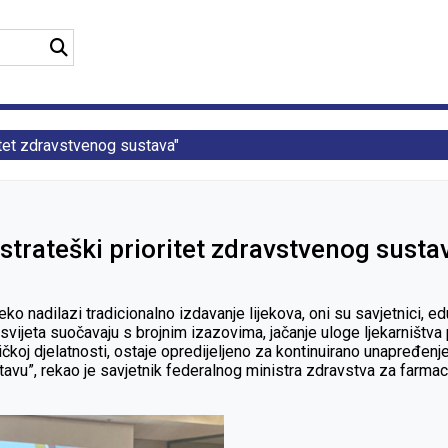
ritet zdravstvenog sustava"
 strateški prioritet zdravstvenog susta
o nadilazi tradicionalno izdavanje lijekova, oni su savjetnici, eduk
vijeta suočavaju s brojnim izazovima, jačanje uloge ljekarništva p
ičkoj djelatnosti, ostaje opredijeljeno za kontinuirano unapređenje
vu”, rekao je savjetnik federalnog ministra zdravstva za farmac