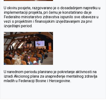
U okviru posjete, razgovarano je o dosadašnjem napretku u
implementaciji projekta, pri čemu je konstatirano da je
Federalno ministarstvo zdravstva ispunilo sve obaveze u
vezi s projektnim i finansijskim izvještavanjem za prvi
izvještajni period.
U narednom periodu planirano je pokretanje aktivnosti na
izradi Akcionog plana za unapređenje mentalnog zdravlja
mladih u Federaciji Bosne i Hercegovine.