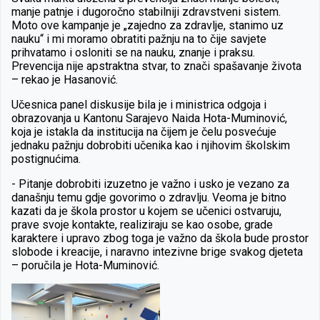
manje patnje i dugoročno stabilniji zdravstveni sistem.
Moto ove kampanje je „zajedno za zdravlje, stanimo uz
nauku“ i mi moramo obratiti pažnju na to čije savjete
prihvatamo i osloniti se na nauku, znanje i praksu.
Prevencija nije apstraktna stvar, to znači spašavanje života
– rekao je Hasanović.
Učesnica panel diskusije bila je i ministrica odgoja i
obrazovanja u Kantonu Sarajevo Naida Hota-Muminović,
koja je istakla da institucija na čijem je čelu posvećuje
jednaku pažnju dobrobiti učenika kao i njihovim školskim
postignućima.
-
Pitanje dobrobiti izuzetno je važno i usko je vezano za
današnju temu gdje govorimo o zdravlju. Veoma je bitno
kazati da je škola prostor u kojem se učenici ostvaruju,
prave svoje kontakte, realiziraju se kao osobe, grade
karaktere i upravo zbog toga je važno da škola bude prostor
slobode i kreacije, i naravno intezivne brige svakog djeteta
– poručila je Hota-Muminović.