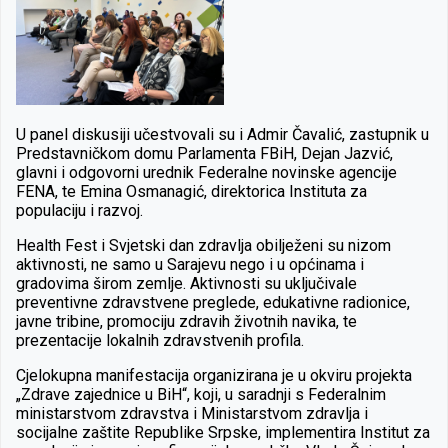
U panel diskusiji učestvovali su i Admir Čavalić, zastupnik u
Predstavničkom domu Parlamenta FBiH, Dejan Jazvić,
glavni i odgovorni urednik Federalne novinske agencije
FENA, te Emina Osmanagić, direktorica Instituta za
populaciju i razvoj.
Health Fest i Svjetski dan zdravlja obilježeni su nizom
aktivnosti, ne samo u Sarajevu nego i u općinama i
gradovima širom zemlje. Aktivnosti su uključivale
preventivne zdravstvene preglede, edukativne radionice,
javne tribine, promociju zdravih životnih navika, te
prezentacije lokalnih zdravstvenih profila.
Cjelokupna manifestacija organizirana je u okviru projekta
„Zdrave zajednice u BiH“, koji, u saradnji s Federalnim
ministarstvom zdravstva i Ministarstvom zdravlja i
socijalne zaštite Republike Srpske, implementira Institut za