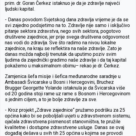
prim. dr. Goran Čerkez istaknuo je da je zdravlje najveći
ljudski kapital.
-
Danas povodom Svjetskog dana zdravlja vrijeme je da se
svi zajedno podsjetimo na to. Zdravlje nije samo i isključivo
pitanje sektora zdravstva, nego svih sektora, pogotovo
društvene zajednice, jer prije svega društvena odgovornost
nas vodi do zdravlja. Sve što radimo na nivou lokalne
zajednice, na kraju se reflektira na naše zdravlje. Zato je
danas možda najbolji trenutak da uputimo poziv svim
ljudima da zajednički gradimo naše zdravlje i da taj kapital
pokažemo u maksimalnom obimu– rekao je dr. Čerkez.
Zamjenica šefa misije i šefica međunarodne saradnje u
Ambasadi Švicarske u Bosni i Hercegovini, Bruchez
Brugger Georgette Yolande istaknula je da Švicarska više
od 20 godina stoji rame uz rame s Bosnom i Hercegovinom
s jednim ciljem, a to je bolje zdravlje za sve.
-
Kroz projekt „Zdrave zajednice“ pružamo podršku za 25
općina kako bi se poboljšali uvjeti u zdravstvenom sistemu,
ojačala zdravstvena pismenost stanovništva, te pružile
kvalitetne i dostupne zdravstvene usluge. Danas se ovaj
događaj dešava u svih tih 25 općina u kojima se provodi