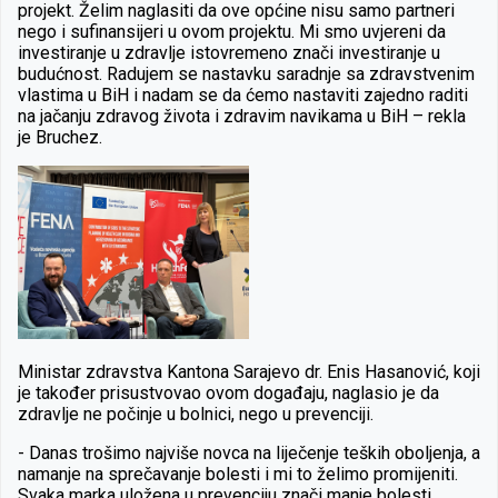
projekt. Želim naglasiti da ove općine nisu samo partneri
nego i sufinansijeri u ovom projektu. Mi smo uvjereni da
investiranje u zdravlje istovremeno znači investiranje u
budućnost. Radujem se nastavku saradnje sa zdravstvenim
vlastima u BiH i nadam se da ćemo nastaviti zajedno raditi
na jačanju zdravog života i zdravim navikama u BiH – rekla
je Bruchez.
Ministar zdravstva Kantona Sarajevo dr. Enis Hasanović, koji
je također prisustvovao ovom događaju, naglasio je da
zdravlje ne počinje u bolnici, nego u prevenciji.
-
Danas trošimo najviše novca na liječenje teških oboljenja, a
namanje na sprečavanje bolesti i mi to želimo promijeniti.
Svaka marka uložena u prevenciju znači manje bolesti,