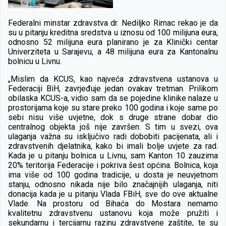
Federalni minstar zdravstva dr. Nediljko Rimac rekao je da
su u pitanju kreditna sredstva u iznosu od 100 milijuna eura,
odnosno 52 milijuna eura planirano je za Klinički centar
Univerziteta u Sarajevu, a 48 milijuna eura za Kantonalnu
bolnicu u Livnu.
„Mislim da KCUS, kao najveća zdravstvena ustanova u
Federaciji BiH, zavrjeđuje jedan ovakav tretman. Prilikom
obilaska KCUS-a, vidio sam da se pojedine klinike nalaze u
prostorijama koje su stare preko 100 godina i koje same po
sebi nisu više uvjetne, dok s druge strane dobar dio
centralnog objekta još nije završen. S tim u svezi, ova
ulaganja važna su isključivo radi dobobiti pacijenata, ali i
zdravstvenih djelatnika, kako bi imali bolje uvjete za rad.
Kada je u pitanju bolnica u Livnu, sam Kanton 10 zauzima
20% teritorija Federacije i pokriva šest općina. Bolnica, koja
ima više od 100 godina tradicije, u dosta je neuvjetnom
stanju, odnosno nikada nije bilo značajnijih ulaganja, niti
donacija kada je u pitanju Vlada FBiH, sve do ove aktualne
Vlade. Na prostoru od Bihaća do Mostara nemamo
kvalitetnu zdravstvenu ustanovu koja može pružiti i
sekundarnu i tercijarnu razinu zdravstvene zaštite, te su