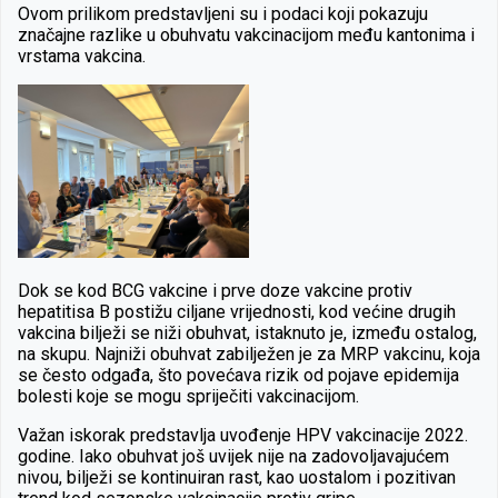
Ovom prilikom predstavljeni su i podaci koji pokazuju
značajne razlike u obuhvatu vakcinacijom među kantonima i
vrstama vakcina.
Dok se kod BCG vakcine i prve doze vakcine protiv
hepatitisa B postižu ciljane vrijednosti, kod većine drugih
vakcina bilježi se niži obuhvat, istaknuto je, između ostalog,
na skupu. Najniži obuhvat zabilježen je za MRP vakcinu, koja
se često odgađa, što povećava rizik od pojave epidemija
bolesti koje se mogu spriječiti vakcinacijom.
Važan iskorak predstavlja uvođenje HPV vakcinacije 2022.
godine. Iako obuhvat još uvijek nije na zadovoljavajućem
nivou, bilježi se kontinuiran rast, kao uostalom i pozitivan