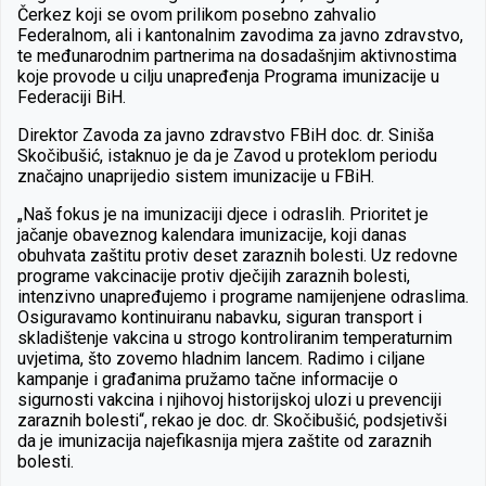
Čerkez koji se ovom prilikom posebno zahvalio
Federalnom, ali i kantonalnim zavodima za javno zdravstvo,
te međunarodnim partnerima na dosadašnjim aktivnostima
koje provode u cilju unapređenja Programa imunizacije u
Federaciji BiH.
Direktor Zavoda za javno zdravstvo FBiH doc. dr. Siniša
Skočibušić, istaknuo je da je
Zavod u proteklom periodu
značajno unaprijedio sistem imunizacije u FBiH.
„Naš fokus je na imunizaciji djece i odraslih. Prioritet je
jačanje obaveznog kalendara imunizacije, koji danas
obuhvata zaštitu protiv deset zaraznih bolesti. Uz redovne
programe vakcinacije protiv dječijih zaraznih bolesti,
intenzivno unapređujemo i programe namijenjene odraslima.
Osiguravamo kontinuiranu nabavku, siguran transport i
skladištenje vakcina u strogo kontroliranim temperaturnim
uvjetima, što zovemo hladnim lancem. Radimo i ciljane
kampanje i građanima pružamo tačne informacije o
sigurnosti vakcina i njihovoj historijskoj ulozi u prevenciji
zaraznih bolesti“, rekao je doc. dr. Skočibušić, podsjetivši
da je imunizacija najefikasnija mjera zaštite od zaraznih
bolesti.