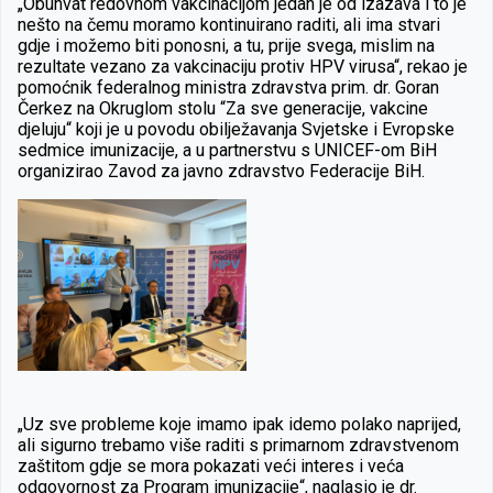
„Obuhvat redovnom vakcinacijom jedan je od izazava i to je
nešto na čemu moramo kontinuirano raditi, ali ima stvari
gdje i možemo biti ponosni, a tu, prije svega, mislim na
rezultate vezano za vakcinaciju protiv HPV virusa“, rekao je
pomoćnik federalnog ministra zdravstva prim. dr. Goran
Čerkez na Okruglom stolu “Za sve generacije, vakcine
djeluju“ koji je u povodu obilježavanja Svjetske i Evropske
sedmice imunizacije, a u partnerstvu s UNICEF-om BiH
organizirao Zavod za javno zdravstvo Federacije BiH.
„Uz sve probleme koje imamo ipak idemo polako naprijed,
ali sigurno trebamo više raditi s primarnom zdravstvenom
zaštitom gdje se mora pokazati veći interes i veća
odgovornost za Program imunizacije“, naglasio je dr.