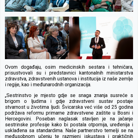
Ovom događaju, osim medicinskih sestara i tehničara,
prisustvovali su i predstavnici kantonalnih ministarstva
zdravstva, zdravstvenih ustanova i institucija iz naše zemlje
i regije, kao i međunarodnih organizacija.
„Sestrinstvo je mjesto gdje se snaga znanja susreće s
brigom o ljudima i gdje zdravstveni sustav postaje
stvarnost u životima ljudi. Švicarska već više od 25 godina
podržava reformu primarne zdravstvene zaštite u Bosni i
Hercegovini. Poseban naglasak stavljen je na jačanje
sestrinske profesije kako bi postala otpornija, uređenija i
usklađena sa standardima. Naše partnerstvo temelji se na
međusobnom učenju te razmjeni iskustava i praktičnih