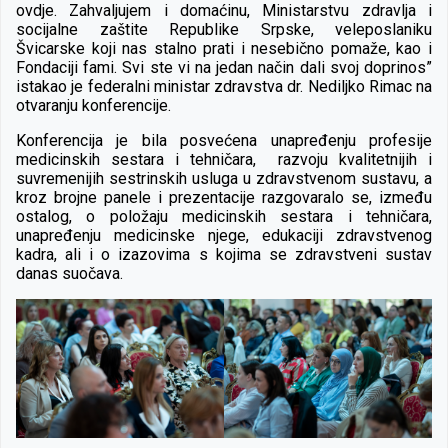
ovdje. Zahvaljujem i domaćinu, Ministarstvu zdravlja i
socijalne zaštite Republike Srpske, veleposlaniku
Švicarske koji nas stalno prati i nesebično pomaže, kao i
Fondaciji fami. Svi ste vi na jedan način dali svoj doprinos”
istakao je federalni ministar zdravstva dr. Nediljko Rimac na
otvaranju konferencije.
Konferencija je bila posvećena unapređenju profesije
medicinskih sestara i tehničara, razvoju kvalitetnijih i
suvremenijih sestrinskih usluga u zdravstvenom sustavu, a
kroz brojne panele i prezentacije razgovaralo se, između
ostalog, o položaju medicinskih sestara i tehničara,
unapređenju medicinske njege, edukaciji zdravstvenog
kadra, ali i o izazovima s kojima se zdravstveni sustav
danas suočava.