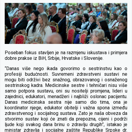
Poseban fokus stavljen je na razmjenu iskustava i primjera
dobre prakse iz BiH, Srbije, Hrvatske i Slovenije.
“Danas više nego ikada govorimo o sestrinstvu kao o
profesiji budućnosti. Suvremeni zdravstveni sustavi ne
mogu biti održivi bez snažnog, obrazovanog i osnaženog
sestrinskog kadra. Medicinske sestre i tehničari nisu više
samo potpora sustavu, oni su nositelji promjena, lideri u
zajednici, edukatori, menadžeri i najbliži oslonac pacijentu.
Danas medicinska sestra nije samo dio tima, ona je
koordinator njege, edukator obitelji i važna spona između
zdravstvenog i socijalnog sustava. Zato je naša obveza da
stvorimo sustav koji će znati da prepozna, cijeni i podrži
ljude koji svakog dana brinu o zdravlju drugih”, istakao je
ministar zdravlja i socijalne zaštite Republike Srpske dr.