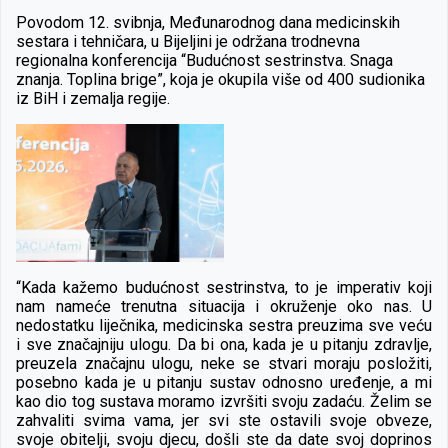
Povodom 12. svibnja, Međunarodnog dana medicinskih
sestara i tehničara, u Bijeljini je održana trodnevna
regionalna konferencija “Budućnost sestrinstva. Snaga
znanja. Toplina brige”, koja je okupila više od 400 sudionika
iz BiH i zemalja regije.
“Kada kažemo budućnost sestrinstva, to je imperativ koji
nam nameće trenutna situacija i okruženje oko nas. U
nedostatku liječnika, medicinska sestra preuzima sve veću
i sve značajniju ulogu. Da bi ona, kada je u pitanju zdravlje,
preuzela značajnu ulogu, neke se stvari moraju posložiti,
posebno kada je u pitanju sustav odnosno uređenje, a mi
kao dio tog sustava moramo izvršiti svoju zadaću. Želim se
zahvaliti svima vama, jer svi ste ostavili svoje obveze,
svoje obitelji, svoju djecu, došli ste da date svoj doprinos