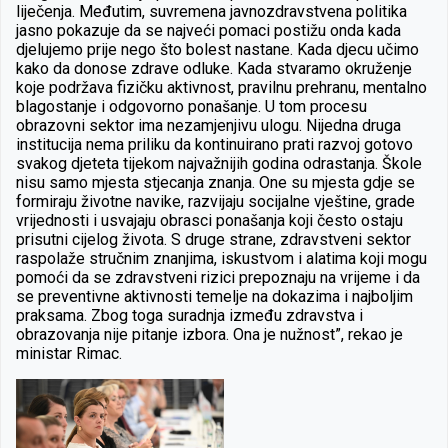
liječenja. Međutim, suvremena javnozdravstvena politika
jasno pokazuje da se najveći pomaci postižu onda kada
djelujemo prije nego što bolest nastane. Kada djecu učimo
kako da donose zdrave odluke. Kada stvaramo okruženje
koje podržava fizičku aktivnost, pravilnu prehranu, mentalno
blagostanje i odgovorno ponašanje. U tom procesu
obrazovni sektor ima nezamjenjivu ulogu. Nijedna druga
institucija nema priliku da kontinuirano prati razvoj gotovo
svakog djeteta tijekom najvažnijih godina odrastanja. Škole
nisu samo mjesta stjecanja znanja. One su mjesta gdje se
formiraju životne navike, razvijaju socijalne vještine, grade
vrijednosti i usvajaju obrasci ponašanja koji često ostaju
prisutni cijelog života. S druge strane, zdravstveni sektor
raspolaže stručnim znanjima, iskustvom i alatima koji mogu
pomoći da se zdravstveni rizici prepoznaju na vrijeme i da
se preventivne aktivnosti temelje na dokazima i najboljim
praksama. Zbog toga suradnja između zdravstva i
obrazovanja nije pitanje izbora. Ona je nužnost”, rekao je
ministar Rimac.