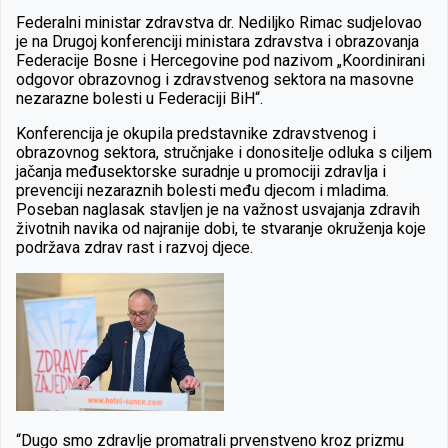
Federalni ministar zdravstva dr. Nediljko Rimac sudjelovao
je na Drugoj konferenciji ministara zdravstva i obrazovanja
Federacije Bosne i Hercegovine pod nazivom „Koordinirani
odgovor obrazovnog i zdravstvenog sektora na masovne
nezarazne bolesti u Federaciji BiH“.
Konferencija je okupila predstavnike zdravstvenog i
obrazovnog sektora, stručnjake i donositelje odluka s ciljem
jačanja međusektorske suradnje u promociji zdravlja i
prevenciji nezaraznih bolesti među djecom i mladima.
Poseban naglasak stavljen je na važnost usvajanja zdravih
životnih navika od najranije dobi, te stvaranje okruženja koje
podržava zdrav rast i razvoj djece.
“Dugo smo zdravlje promatrali prvenstveno kroz prizmu