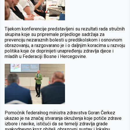
Tijekom konferencije predstavljeni su rezultati rada stručnih
skupina koje su pripremale prijedloge sadržaja za
prevenciju nezaraznih bolesti u predškolskom i osnovnom
obrazovanju, a razgovarano je i o daljnjim koracima u razvoju
politika koje će doprinijeti unapređenju zdravlja djece i
mladih u Federaciji Bosne i Hercegovine.
Pomoćnik federalnog ministra zdravstva Goran Čerkez
ukazao je na značaj stvaranja okruženja koje potiče zdrave
izbore i navike, ističući da se temelji zdravlja grade
svakodnevno kroz obitelj, obrazovni sustav i lokalnu