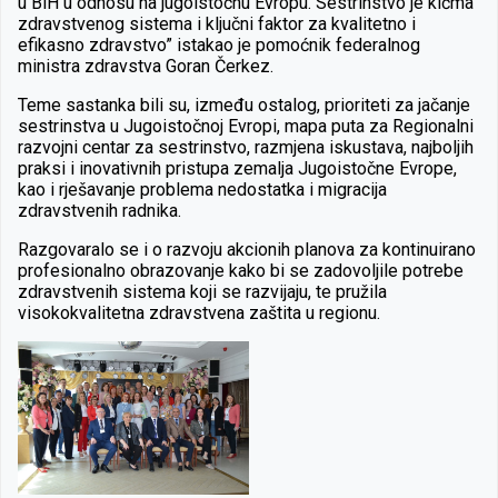
u BiH u odnosu na jugoistočnu Evropu. Sestrinstvo je kičma
zdravstvenog sistema i ključni faktor za kvalitetno i
efikasno zdravstvo” istakao je pomoćnik federalnog
ministra zdravstva Goran Čerkez.
Teme sastanka bili su, između ostalog, prioriteti za jačanje
sestrinstva u Jugoistočnoj Evropi, mapa puta za Regionalni
razvojni centar za sestrinstvo, razmjena iskustava, najboljih
praksi i inovativnih pristupa zemalja Jugoistočne Evrope,
kao i rješavanje problema nedostatka i migracija
zdravstvenih radnika.
Razgovaralo se i o razvoju akcionih planova za kontinuirano
profesionalno obrazovanje kako bi se zadovoljile potrebe
zdravstvenih sistema koji se razvijaju, te pružila
visokokvalitetna zdravstvena zaštita u regionu.