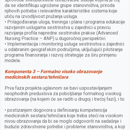
da se identifikuju ugrožene grupe stanovništva, priroda
njihovih potreba i relevantne karakteristike sistema koje
utiču na izvodljivost pružanja usluga.
• Prilagođavanje uloga, treninga i plana i programa edukacije
razvijenim uslugama sestrinstva u zajednici u pravcu
razvijanja profila napredne sestrinske prakse (Advanced
Nursing Practice – ANP) u dugoročnoj perspektivi.
• Implementacija i monitoring usluga sestrinstva u zajednici
u odabranim geografskim područjima, uključujući pilotiranje
programa finansiranja i razvoj strategije za širu primjenu
modela.
Komponenta 3 – Formalno visoko obrazovanje
medicinskih sestara/tehničara
Prva faza projekta uglavnom se bavi uspostavljanjem
neophodnih preduslova za poboljšanje formalnog visokog
obrazovanja (na kojem će se raditi u drugoj i trećoj fazi), i to:
• postizanjem dogovora u definisanju kompetencija
medicinskih sestara/tehničara koje treba steći na visokom
nivou obrazovanja da bi se moglo odgovoriti na sadašnje i
buduće zdravstvene potrebe i probleme stanovništva, a koji