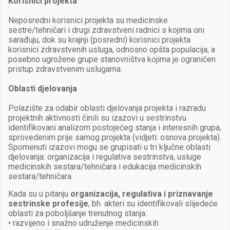
Korisnici projekta
Neposredni korisnici projekta su medicinske
sestre/tehničari i drugi zdravstveni radnici s kojima oni
sarađuju, dok su krajnji (posredni) korisnici projekta
korisnici zdravstvenih usluga, odnosno opšta populacija, a
posebno ugrožene grupe stanovništva kojima je ograničen
pristup zdravstvenim uslugama.
Oblasti djelovanja
Polazište za odabir oblasti djelovanja projekta i razradu
projektnih aktivnosti činili su izazovi u sestrinstvu
identifikovani analizom postojećeg stanja i interesnih grupa,
sprovedenim prije samog projekta (vidjeti: osnova projekta).
Spomenuti izazovi mogu se grupisati u tri ključne oblasti
djelovanja: organizacija i regulativa sestrinstva, usluge
medicinskih sestara/tehničara i edukacija medicinskih
sestara/tehničara.
Kada su u pitanju
organizacija, regulativa i priznavanje
sestrinske profesije
, bh. akteri su identifikovali slijedeće
oblasti za poboljšanje trenutnog stanja:
• razvijeno i snažno udruženje medicinskih