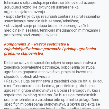
tehničara u cilju zastupanja interesa članova udruženja,
uključujući raznolike aktivnosti usmjerene ka
organizacijskom razvoju;
• uspostavljanje dvaju resursnih centara za profesionalno
usavršavanje medicinskih sestara/tehničara;
• obezbjeđivanje pristupa bosanskohercegovačkih
medicinskih sestara/tehničara međunarodnim mrežama i
postojećoj bazi znanja u svijetu.
Komponenta 2 – Razvoj sestrinstva u
zajednici/polivalentne patronaže i pristup ugroženim
grupama stanovništva
Da bi se ostvarili specifični ciljevi širenja sestrinstva u
zajednici/polivalentne patronaže, poboljšanja pristupa
ugroženim grupama stanovništva, projekat investira u
slijedeće oblasti aktivnosti:
• Razvoj usluga sestrinstva u zajednici koje će biti u skladu
s međunarodnim standardima, prioritetnim potrebama
ugroženih grupa stanovništva u Bosni i Hercegovini, kao i
aspektima lokalnog sistema. Da bi usluge medicinskih
sestara/tehničara u zajednici bile optimalno prilagođene
specifičnim potrebama stanovništva, u okviru projekta se
sprovode sveobuhvatne istraživačke studije kojima je cilj