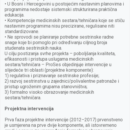
• U Bosni i Hercegovini u postojećim nastavnim planovima i
programima nedostaje sistemski strukturirana praktična
edukacija.
• Kompetencije medicinskih sestara/tehničara koje se stiču
nastavnim programima nisu precizirane, regulisane niti
standardizovane.
• Ne sprovodi se planiranje potrebne sestrinske radne
snage koje bi pomoglo pri određivanju ciljnog broja
studenata sestrinskih nauka.
U cilju postizanja svrhe projekta – poboljšanja kvaliteta,
efikasnosti i pristupa uslugama medicinskih
sestara/tehničara – ProSes objedinjuje intervencije u
slijedeće tri oblasti (projektne komponente):
1) regulativa i priznavanje sestrinske profesije;
2) razvoj sestrinstva u zajednici/polivalentne patronaže i
pristup ugroženim grupama stanovništva;
3) formalno visoko obrazovanje medicinskih
sestara/tehničara.
Projektna intervencija
Prva faza projektne intervencije (2012–2017) prvenstveno
je usmjerena na prve dvije komponente, ali istovremeno