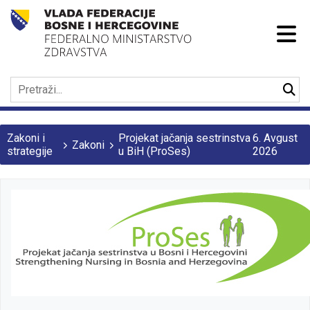
Zakoni i
Projekat jačanja sestrinstva
6. Avgust
Zakoni
strategije
u BiH (ProSes)
2026