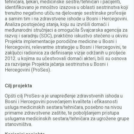
tehničara, ljekari, medicinske sestre/tehničari i pacijenti,
identifikovano je mnoštvo izazova u oblasti sestrinstva koji
trenutno negativno utiču na djelovanje sestrinske profesije
a samim tim i na zdravstvene ishode u Bosni i Hercegovini.
Analiza postojećeg stanja, koju su izvršili domaći i
međunarodni stručnjaci a omogućila Švajcarska agencija za
razvoj i saradnju (SDC), praktično iskustvo stečeno u okviru
Projekta implementacije porodične medicine u Bosni i
Hercegovini, relevantne strategije u Bosni i Hercegovini, te
zaključci radionica za definisanje vizije održanih u proljeće
2012. u kojima su učestvovali domaći akteri, bili su osnova
za razvijanje Projekta jačanja sestrinstva u Bosni i
Hercegovini (ProSes).
Cilj projekta
Opšti cilj ProSes-a je unapređenje zdravstvenih ishoda u
Bosni i Hercegovini povećanjem kvaliteta i efikasnosti
usluga medicinskih sestara/tehničara, posebno na nivou
primarne zdravstvene zaštite, te poboljšanjem pristupa
uslugama medicinskih sestara/tehničara za ugrožene grupe
stanovništva.