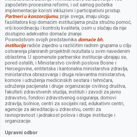
započetim procesima reformi, i od samog početka
implementacije koristi inkluzivni i participativni pristup.
Partneri u konzorcijumu
, prije svega, imaju ulogu
fasilitatora koji domaćim institucijama pruža stručnu pomoć,
vrši koordinaciju i kontrolu kvaliteta, osim u slučaju da nije
dostupno adekvatno domaće znanje.
Posredstvom svojih predstavnika
domaće bh.
institucije
radiće zajedno u različitim radnim grupama u cilju
ostvarenja planiranih projektnih rezultata u svim navedenim
oblastima. U spomenute partnerske institucije ubrajaju se,
pored ostalih, i Ministarstvo civilnih poslova Bosne i
Hercegovine, entitetska i kantonalna ministarstva zdravlja,
ministarstva obrazovanja i druga relevantna ministarstva,
komore i udruženja medicinskih sestara i tehničara,
udruženja pacijenata i druge organizacije civilnog društva,
fakulteti zdravstvenih studija, instituti i zavodi za javno
zdravstvo, fondovi zdravstvenog osiguranja, domovi
zdravlja, bolnice, centri za socijalni rad, edukativni centri,
agencije za akreditaciju u zdravstvu, centri za
ravnopravnost i jednakost polova i druge institucije i
organizacije.
Upravni odbor