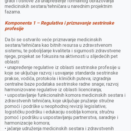
gradi i osnove za unapređenje formalnog obrazovanja
medicinskih sestara/tehničara u narednim projektnim
fazama.
Komponenta 1 – Regulativa i priznavanje sestrinske
profesije
Da bi se ostvarilo veće priznavanje medicinskih
sestara/tehničara kao bitnih resursa u zdravstvenom
sistemu, te poboljšanje kvaliteta i sigurnosti zdravstvene
njege, projekat se fokusira na aktivnosti u slijedećih pet
oblasti:
• unapređenje regulative iz oblasti sestrinske profesije u
koje se uključuje razvoj i usvajanje standarda sestrinske
prakse, vodiča, protokola i kliničkih puteva; izgradnja
centralne baze podataka sestrinske radne snage; razvoj
harmonizovane regulative iz oblasti licenciranja;
• uspostavljanje funkcionalnih komora medicinskih sestara i
zdravstvenih tehničara, koje uključuje pružanje stručne
pomoći i podrške u neophodnoj reviziji legislative;
logističku podršku i edukaciju osoblja komora; stručnu
pomoć i podršku u uspostavljanju partnerstva, saradnje i
harmonizacije komora;
• jačanje udruženja medicinskih sestara i zdravstvenih