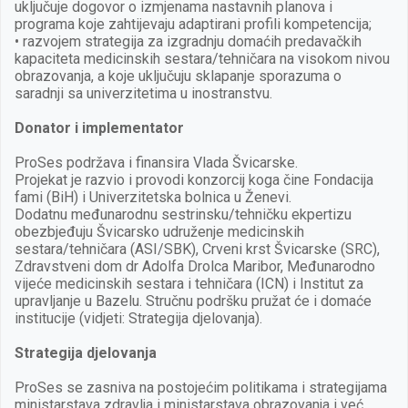
uključuje dogovor o izmjenama nastavnih planova i
programa koje zahtijevaju adaptirani profili kompetencija;
• razvojem strategija za izgradnju domaćih predavačkih
kapaciteta medicinskih sestara/tehničara na visokom nivou
obrazovanja, a koje uključuju sklapanje sporazuma o
saradnji sa univerzitetima u inostranstvu.
Donator i implementator
ProSes podržava i finansira Vlada Švicarske.
Projekat je razvio i provodi konzorcij koga čine Fondacija
fami (BiH) i Univerzitetska bolnica u Ženevi.
Dodatnu međunarodnu sestrinsku/tehničku ekpertizu
obezbjeđuju Švicarsko udruženje medicinskih
sestara/tehničara (ASI/SBK), Crveni krst Švicarske (SRC),
Zdravstveni dom dr Adolfa Drolca Maribor, Međunarodno
vijeće medicinskih sestara i tehničara (ICN) i Institut za
upravljanje u Bazelu. Stručnu podršku pružat će i domaće
institucije (vidjeti: Strategija djelovanja).
Strategija djelovanja
ProSes se zasniva na postojećim politikama i strategijama
ministarstava zdravlja i ministarstava obrazovanja i već