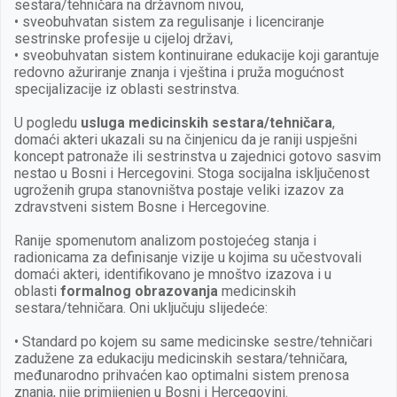
sestara/tehničara na državnom nivou,
• sveobuhvatan sistem za regulisanje i licenciranje
sestrinske profesije u cijeloj državi,
• sveobuhvatan sistem kontinuirane edukacije koji garantuje
redovno ažuriranje znanja i vještina i pruža mogućnost
specijalizacije iz oblasti sestrinstva.
U pogledu
usluga medicinskih sestara/tehničara
,
domaći akteri ukazali su na činjenicu da je raniji uspješni
koncept patronaže ili sestrinstva u zajednici gotovo sasvim
nestao u Bosni i Hercegovini. Stoga socijalna isključenost
ugroženih grupa stanovništva postaje veliki izazov za
zdravstveni sistem Bosne i Hercegovine.
Ranije spomenutom analizom postojećeg stanja i
radionicama za definisanje vizije u kojima su učestvovali
domaći akteri, identifikovano je mnoštvo izazova i u
oblasti
formalnog obrazovanja
medicinskih
sestara/tehničara. Oni uključuju slijedeće:
• Standard po kojem su same medicinske sestre/tehničari
zadužene za edukaciju medicinskih sestara/tehničara,
međunarodno prihvaćen kao optimalni sistem prenosa
znanja, nije primijenjen u Bosni i Hercegovini.