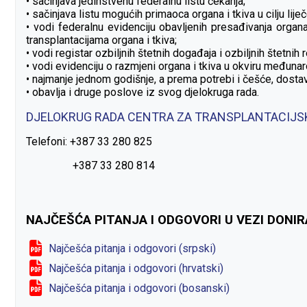
• sačinjava jedinstvenu federalnu listu čekanja;
• sačinjava listu mogućih primaoca organa i tkiva u cilju liječ
• vodi federalnu evidenciju obavljenih presađivanja organa 
transplantacijama organa i tkiva;
• vodi registar ozbiljnih štetnih događaja i ozbiljnih štetnih r
• vodi evidenciju o razmjeni organa i tkiva u okviru međuna
• najmanje jednom godišnje, a prema potrebi i češće, dostavl
• obavlja i druge poslove iz svog djelokruga rada.
DJELOKRUG RADA CENTRA ZA TRANSPLANTACIJS
Telefoni: +387 33 280 825
+387 33 280 814
NAJČEŠĆA PITANJA I ODGOVORI U VEZI DONI
Najčešća pitanja i odgovori (srpski)
Najčešća pitanja i odgovori (hrvatski)
Najčešća pitanja i odgovori (bosanski)