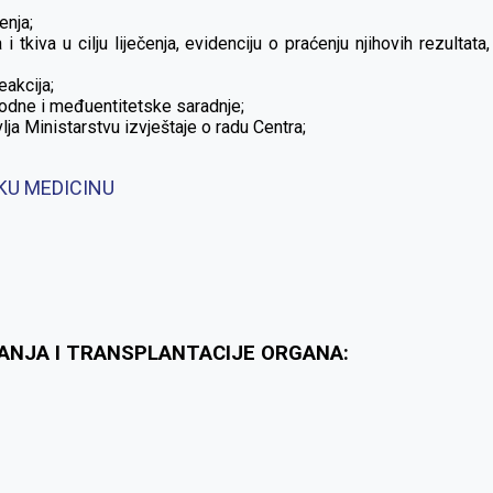
enja;
i tkiva u cilju liječenja, evidenciju o praćenju njihovih rezultat
eakcija;
rodne i međuentitetske saradnje;
ja Ministarstvu izvještaje o radu Centra;
KU MEDICINU
RANJA I TRANSPLANTACIJE ORGANA: