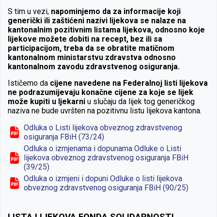
S tim u vezi,
napominjemo da za informacije koji
generički ili zaštićeni nazivi lijekova se nalaze na
kantonalnim pozitivnim listama lijekova, odnosno koje
lijekove možete dobiti na recept, bez ili sa
participacijom, treba da se obratite matičnom
kantonalnom ministarstvu zdravstva odnosno
kantonalnom zavodu zdravstvenog osiguranja.
Ističemo da
cijene navedene na Federalnoj listi lijekova
ne podrazumijevaju konačne cijene za koje se lijek
može kupiti u ljekarni
u slučaju da lijek tog generičkog
naziva ne bude uvršten na pozitivnu listu lijekova kantona.
Odluka o Listi lijekova obveznog zdravstvenog
osiguranja FBiH (73/24)
Odluka o izmjenama i dopunama Odluke o Listi
lijekova obveznog zdravstvenog osiguranja FBiH
(39/25)
Odluka o izmjeni i dopuni Odluke o listi lijekova
obveznog zdravstvenog osiguranja FBiH (90/25)