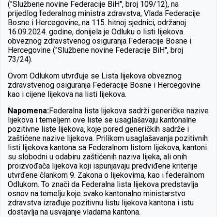
("Službene novine Federacije BiH", broj 109/12), na
prijedlog federalnog ministra zdravstva, Vlada Federacije
Bosne i Hercegovine, na 115. hitnoj sjednici, održanoj
16.09.2024. godine, donijela je Odluku o listi lijekova
obveznog zdravstvenog osiguranja Federacije Bosne i
Hercegovine ("Službene novine Federacije BiH", broj
73/24).
Ovom Odlukom utvrđuje se Lista lijekova obveznog
zdravstvenog osiguranja Federacije Bosne i Hercegovine
kao i cijene lijekova na listi lijekova.
Napomena:
Federalna lista lijekova sadrži generičke nazive
lijekova i temeljem ove liste se usaglašavaju kantonalne
pozitivne liste lijekova, koje pored generičkih sadrže i
zaštićene nazive lijekova. Prilikom usaglašavanja pozitivnih
listi lijekova kantona sa Federalnom listom lijekova, kantoni
su slobodni u odabiru zaštićenih naziva lijeka, ali onih
proizvođača lijekova koji ispunjavaju predviđene kriterije
utvrđene člankom 9. Zakona o lijekovima, kao i federalnom
Odlukom. To znači da Federalna lista lijekova predstavlja
osnov na temelju koje svako kantonalno ministarstvo
zdravstva izrađuje pozitivnu listu lijekova kantona i istu
dostavlja na usvajanje vladama kantona.