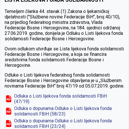
LISTA LIJEKOVA FONDA SOLIDARNOSTI
T
emeljem članka 44. stavak (1) Zakona o ljekarničkoj
djelatnosti ("Službene novine Federacije BiH", broj 40/10),
na prijedlog federalnog ministra zdravstva, Vlada
Federacije Bosne i Hercegovine, na 184. sjednici održanoj
27.06.2019. godine, donijela je Odluku o Listi lijekova fonda
solidarnosti Federacije Bosne i Hercegovine.
Ovom odlukom utvrđuje se Lista lijekova fonda solidarnosti
Federacije Bosne i Hercegovine, a koja se financira
sredstvima fonda solidarnosti Federacije Bosne i
Hercegovine.
Odluke o Listi lijekova federalnog fonda solidarnosti
Federacije Bosne i Hercegovine objavljena je u „Službenim
novinama Federacije BiH“ broj 47/19 od 05.07.2019. godine.
Odluka o Listi lijekova fonda solidarnosti FBiH
(47/19)
Odluka o dopunama Odluke o Listi lijekova fonda
solidarnosti FBiH (58/23)
Odluka o dopunama Odluke o Listi lijekova fonda
solidarnosti FBiH (23/24)