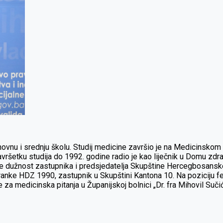
novnu i srednju školu. Studij medicine završio je na Medicinskom f
vršetku studija do 1992. godine radio je kao liječnik u Domu zdravl
 dužnost zastupnika i predsjedatelja Skupštine Hercegbosanske 
tranke HDZ 1990, zastupnik u Skupštini Kantona 10.
Na poziciju f
e za medicinska pitanja u Županijskoj bolnici „Dr. fra Mihovil Sučić