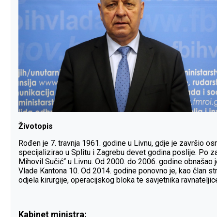
Životopis
Rođen je 7. travnja 1961. godine u Livnu, gdje je završio os
specijalizirao u Splitu i Zagrebu devet godina poslije.
Po za
Mihovil Sučić“ u Livnu.
Od 2000. do 2006. godine obnašao je
Vlade Kantona 10.
Od 2014. godine ponovno je, kao član s
odjela kirurgije, operacijskog bloka te savjetnika ravnateljic
Kabinet ministra: