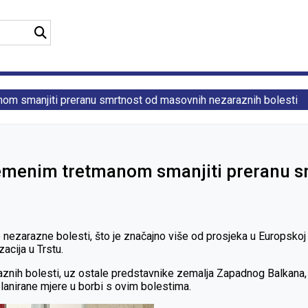
nom smanjiti preranu smrtnost od masovnih nezaraznih bolesti
remenim tretmanom smanjiti preranu 
razne bolesti, što je značajno više od prosjeka u Europskoj unij
acija u Trstu.
znih bolesti, uz ostale predstavnike zemalja Zapadnog Balkana,
 planirane mjere u borbi s ovim bolestima.