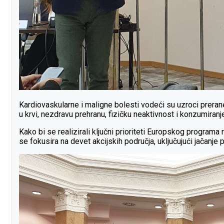
Kardiovaskularne i maligne bolesti vodeći su uzroci prerane
u krvi, nezdravu prehranu, fizičku neaktivnost i konzumiranj
Kako bi se realizirali ključni prioriteti Europskog progra
se fokusira na devet akcijskih područja, uključujući jačanj