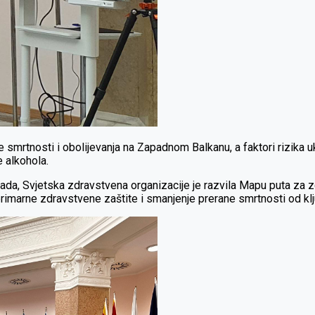
 smrtnosti i obolijevanja na Zapadnom Balkanu, a faktori rizika uk
e alkohola.
ma rada, Svjetska zdravstvena organizacije je razvila Mapu puta z
e primarne zdravstvene zaštite i smanjenje prerane smrtnosti od kl