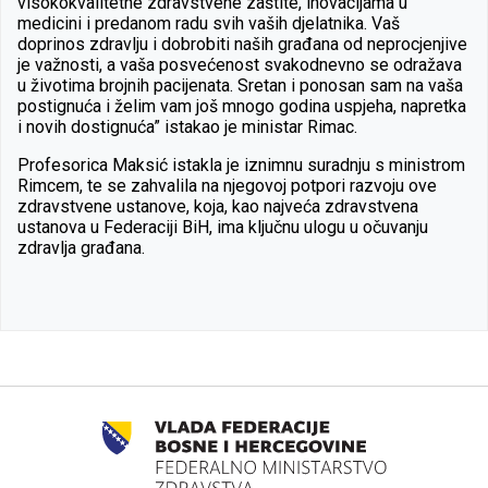
visokokvalitetne zdravstvene zaštite, inovacijama u
medicini i predanom radu svih vaših djelatnika. Vaš
doprinos zdravlju i dobrobiti naših građana od neprocjenjive
je važnosti, a vaša posvećenost svakodnevno se odražava
u životima brojnih pacijenata. Sretan i ponosan sam na vaša
postignuća i želim vam još mnogo godina uspjeha, napretka
i novih dostignuća” istakao je ministar Rimac.
Profesorica Maksić istakla je iznimnu suradnju s ministrom
Rimcem, te se zahvalila na njegovoj potpori razvoju ove
zdravstvene ustanove, koja, kao najveća zdravstvena
ustanova u Federaciji BiH, ima ključnu ulogu u očuvanju
zdravlja građana.