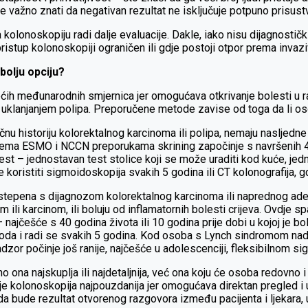
e važno znati da negativan rezultat ne isključuje potpuno prisustv
lonoskopiju radi dalje evaluacije. Dakle, iako nisu dijagnostički
pristup kolonoskopiji ograničen ili gdje postoji otpor prema inva
bolju opciju?
ih međunarodnih smjernica jer omogućava otkrivanje bolesti u ran
i uklanjanjem polipa. Preporučene metode zavise od toga da li os
nu historiju kolorektalnog karcinoma ili polipa, nemaju nasljedne s
e prema ESMO i NCCN preporukama skrining započinje s navršenih
t – jednostavan test stolice koji se može uraditi kod kuće, jedn
koristiti sigmoidoskopija svakih 5 godina ili CT kolonografija, g
tepena s dijagnozom kolorektalnog karcinoma ili naprednog aden
ili karcinom, ili boluju od inflamatornih bolesti crijeva. Ovdje 
 najčešće s 40 godina života ili 10 godina prije dobi u kojoj je 
toda i radi se svakih 5 godina. Kod osoba s Lynch sindromom nad
or počinje još ranije, najčešće u adolescenciji, fleksibilnom s
 ona najskuplja ili najdetaljnija, već ona koju će osoba redovno i do
ok je kolonoskopija najpouzdanija jer omogućava direktan pregled 
da bude rezultat otvorenog razgovora između pacijenta i ljekara,