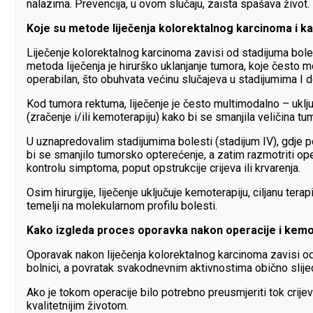
nalazima. Prevencija, u ovom slučaju, zaista spašava život.
Koje su metode liječenja kolorektalnog karcinoma i k
Liječenje kolorektalnog karcinoma zavisi od stadijuma boles
metoda liječenja je hirurško uklanjanje tumora, koje često mo
operabilan, što obuhvata većinu slučajeva u stadijumima I do
Kod tumora rektuma, liječenje je često multimodalno – uključ
(zračenje i/ili kemoterapiju) kako bi se smanjila veličina t
U uznapredovalim stadijumima bolesti (stadijum IV), gdje p
bi se smanjilo tumorsko opterećenje, a zatim razmotriti ope
kontrolu simptoma, poput opstrukcije crijeva ili krvarenja.
Osim hirurgije, liječenje uključuje kemoterapiju, ciljanu te
temelji na molekularnom profilu bolesti.
Kako izgleda proces oporavka nakon operacije i kemo
Oporavak nakon liječenja kolorektalnog karcinoma zavisi od 
bolnici, a povratak svakodnevnim aktivnostima obično slijed
Ako je tokom operacije bilo potrebno preusmjeriti tok crijev
kvalitetnijim životom.