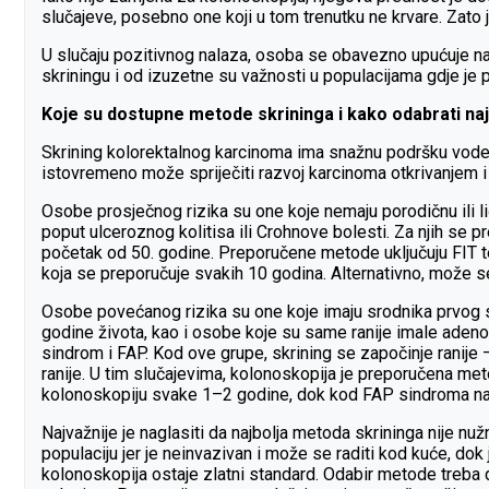
slučajeve, posebno one koji u tom trenutku ne krvare. Zato j
U slučaju pozitivnog nalaza, osoba se obavezno upućuje na ko
skriningu i od izuzetne su važnosti u populacijama gdje je 
Koje su dostupne metode skrininga i kako odabrati naj
Skrining kolorektalnog karcinoma ima snažnu podršku vodeć
istovremeno može spriječiti razvoj karcinoma otkrivanjem 
Osobe prosječnog rizika su one koje nemaju porodičnu ili lič
poput ulceroznog kolitisa ili Crohnove bolesti. Za njih s
početak od 50. godine. Preporučene metode uključuju FIT tes
koja se preporučuje svakih 10 godina. Alternativno, može se 
Osobe povećanog rizika su one koje imaju srodnika prvog s
godine života, kao i osobe koje su same ranije imale adenom 
sindrom i FAP. Kod ove grupe, skrining se započinje ranije –
ranije. U tim slučajevima, kolonoskopija je preporučena me
kolonoskopiju svake 1–2 godine, dok kod FAP sindroma nadz
Najvažnije je naglasiti da najbolja metoda skrininga nije nužno
populaciju jer je neinvazivan i može se raditi kod kuće, d
kolonoskopija ostaje zlatni standard. Odabir metode treba 