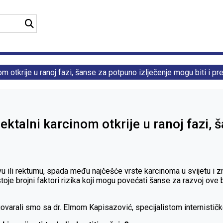
om otkrije u ranoj fazi, šanse za potpuno izlječenje mogu biti i p
ektalni karcinom otkrije u ranoj fazi,
jevu ili rektumu, spada među najčešće vrste karcinoma u svijetu 
oje brojni faktori rizika koji mogu povećati šanse za razvoj ove b
govarali smo sa dr. Elmom Kapisazović, specijalistom internističk