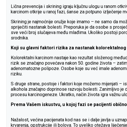
Lična prevencija i skrining igraju ključnu ulogu u ranom otk
karcinom otkrije u ranoj fazi, šanse za potpuno izlječenje 
Skrining je najmoćnije oružje koje imamo – ne samo da može
spriječiti nastanak bolesti. Preporuka je da osobe s prosje
sve veći broj slučajeva među mlađima. Ukoliko postoji porod
srodnika.
Koji su glavni faktori rizika za nastanak kolorektaln
Kolorektalni karcinom nastaje kao rezultat složenog međudje
rizik se značajno povećava nakon 50. godine života – zatim
adenomatozne polipoze. Osobe koje su već imale adenomatoz
riziku.
S druge strane, postoje i faktori koje možemo mijenjati – 
alkohola značajno doprinose razvoju bolesti. Zanimljivo je d
procesu karcinogeneze. Ukratko, način života igra važnu ulo
Prema Vašem iskustvu, u kojoj fazi se pacijenti obično 
Nažalost, većina pacijenata kod nas se i dalje javlja u uz
krvarenja, opstrukcije ili bolova. To uveliko otežava liječen