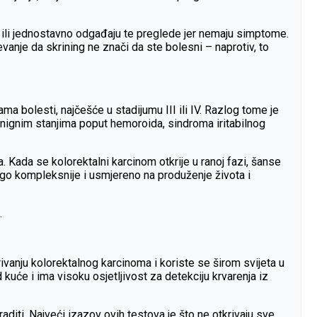
, ili jednostavno odgađaju te preglede jer nemaju simptome.
vanje da skrining ne znači da ste bolesni – naprotiv, to
a bolesti, najčešće u stadijumu III ili IV. Razlog tome je
enignim stanjima poput hemoroida, sindroma iritabilnog
. Kada se kolorektalni karcinom otkrije u ranoj fazi, šanse
ogo kompleksnije i usmjereno na produženje života i
.
rivanju kolorektalnog karcinoma i koriste se širom svijeta u
uće i ima visoku osjetljivost za detekciju krvarenja iz
raditi. Najveći izazov ovih testova je što ne otkrivaju sve