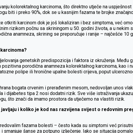
rivanju kolorektalnog karcinoma, što direktno utječe na uspješnost 
mogu biti i preko 90%, dok se u kasnijim fazama te brojke značajn
 otkriti karcinom dok je još lokaliziran i bez simptoma, već omo
čnim rizikom počnu sa skriningom u 50. godini života, a u nekim 
ična anamneza, skrining se preporučuje i ranije – najčešće 10 god
og karcinoma?
lovanja genetskih predispozicija i faktora iz okruženja. Među gla
 pozitivna porodična anamneza kolorektalnog karcinoma, kao i na
ne polipe ili hronične upalne bolesti crijeva, poput ulcerozno
ishrana bogata crvenim i prerađenim mesom, nedovoljan unos vlakan
a i dijabetes tipa 2 nosi dodatni rizik. Sve više istraživanja ukaz
gu, što znači da imamo prostora da utječemo na vlastiti rizik.
javljaju i koliko je kod nas razvijena svijest o redovnim pr
napredovalim fazama bolesti – često kada su simptomi već prisutni
je i smanjuje šanse za potpuno izlječenje. Iako se situacija pomalo