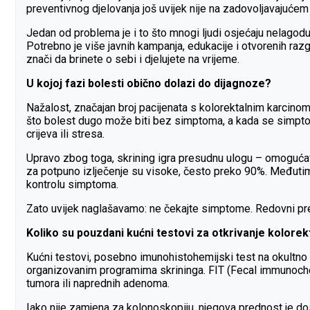
preventivnog djelovanja još uvijek nije na zadovoljavajućem
Jedan od problema je i to što mnogi ljudi osjećaju nelagod
Potrebno je više javnih kampanja, edukacije i otvorenih raz
znači da brinete o sebi i djelujete na vrijeme.
U kojoj fazi bolesti obično dolazi do dijagnoze?
Nažalost, značajan broj pacijenata s kolorektalnim karcinomo
što bolest dugo može biti bez simptoma, a kada se simptomi
crijeva ili stresa.
Upravo zbog toga, skrining igra presudnu ulogu – omogućava o
za potpuno izlječenje su visoke, često preko 90%. Međutim,
kontrolu simptoma.
Zato uvijek naglašavamo: ne čekajte simptome. Redovni preve
Koliko su pouzdani kućni testovi za otkrivanje kolore
Kućni testovi, posebno imunohistohemijski test na okultno kr
organizovanim programima skrininga. FIT (Fecal immunochemi
tumora ili naprednih adenoma.
Iako nije zamjena za kolonoskopiju, njegova prednost je dostu