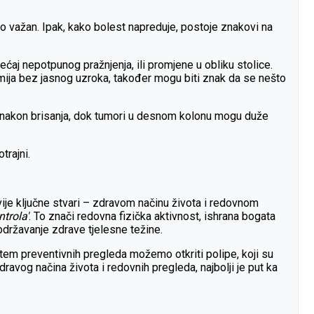
o važan. Ipak, kako bolest napreduje, postoje znakovi na
ećaj nepotpunog pražnjenja, ili promjene u obliku stolice.
anemija bez jasnog uzroka, također mogu biti znak da se nešto
iru nakon brisanja, dok tumori u desnom kolonu mogu duže
trajni.
vije ključne stvari – zdravom načinu života i redovnom
ntrola'
. To znači redovna fizička aktivnost, ishrana bogata
državanje zdrave tjelesne težine.
em preventivnih pregleda možemo otkriti polipe, koji su
ravog načina života i redovnih pregleda, najbolji je put ka