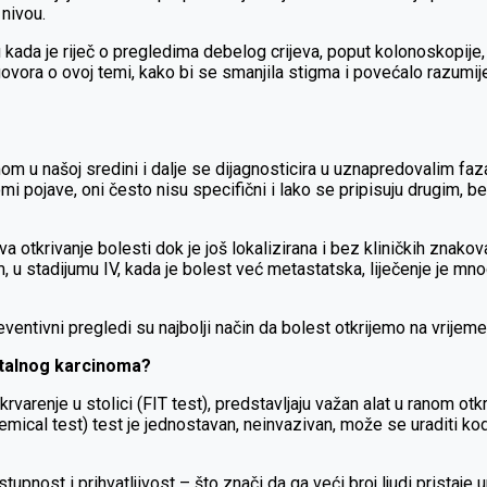
 nivou.
u kada je riječ o pregledima debelog crijeva, poput kolonoskopije
govora o ovoj temi, kako bi se smanjila stigma i povećalo razumije
m u našoj sredini i dalje se dijagnosticira u uznapredovalim fazam
 pojave, oni često nisu specifični i lako se pripisuju drugim, b
tkrivanje bolesti dok je još lokalizirana i bez kliničkih znakova
 u stadijumu IV, kada je bolest već metastatska, liječenje je mn
ntivni pregledi su najbolji način da bolest otkrijemo na vrijeme
ktalnog karcinoma?
varenje u stolici (FIT test), predstavljaju važan alat u ranom otk
cal test) test je jednostavan, neinvazivan, može se uraditi kod k
pnost i prihvatljivost – što znači da ga veći broj ljudi pristaje u