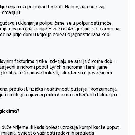
liječenja i ukupni ishod bolesti. Naime, ako se ovaj
o smanjuju.
gućava i uklanjanje polipa, čime se u potpunosti može
smjernicama čak i ranije – već od 45. godine, s obzirom na
ina prije dobi u kojoj je bolest dijagnosticirana kod
vnim faktorima rizika izdvajaju se starija životna dob –
sljedni sindromi poput Lynch sindroma i familijarne
g kolitisa i Crohnove bolesti, također su u povećanom
a, pretilost, fizička neaktivnost, pušenje i konzumacija
uje i na ulogu crijevnog mikrobioma i određenih bakterija u
egledima?
 duže vrijeme ili kada bolest uzrokuje komplikacije poput
 mijenja, svijest o važnosti redovnih pregleda i