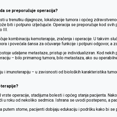
ada se preporučuje operacija?
ti u trenutku dijagnoze, lokalizacije tumora i općeg zdravstvenog
že biti i potpuno izlječujuće. Operacija se preporučuje kod svih pa
 III.
uje kombinaciju kemoterapije, zračenja i operacije. U takvim sluč
umora i povećala šansa za očuvanje funkcije i potpuni odgovor, a za
ostoje udaljene metastaze, pristup je individualiziran. Kod nekih
raciju – bilo primarnog tumora, bilo metastaza, ako su operabilne
rapiju i imunoterapiju – u zavisnosti od bioloških karakteristika t
terapije?
vrste operacije, stadijuma bolesti i općeg stanja pacijenta. Nako
i u roku od nekoliko sedmica. Ishrana se uvodi postepeno, a pacij
a putem stome, pacijenti dobijaju edukaciju i podršku kako bi se pr