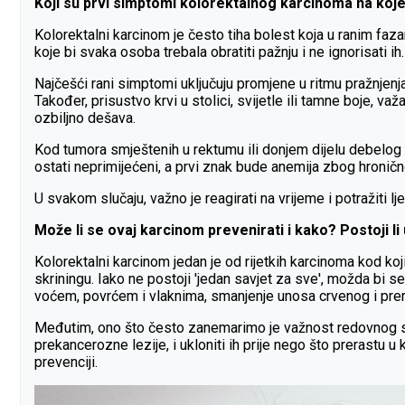
Koji su prvi simptomi kolorektalnog karcinoma na koje b
Kolorektalni karcinom je često tiha bolest koja u ranim fa
koje bi svaka osoba trebala obratiti pažnju i ne ignorisati ih.
Najčešći rani simptomi uključuju promjene u ritmu pražnjenja
Također, prisustvo krvi u stolici, svijetle ili tamne boje, v
ozbiljno dešava.
Kod tumora smještenih u rektumu ili donjem dijelu debelog c
ostati neprimijećeni, a prvi znak bude anemija zbog hroničn
U svakom slučaju, važno je reagirati na vrijeme i potražiti l
Može li se ovaj karcinom prevenirati i kako? Postoji li 
Kolorektalni karcinom jedan je od rijetkih karcinoma kod ko
skriningu. Iako ne postoji 'jedan savjet za sve', možda bi s
voćem, povrćem i vlaknima, smanjenje unosa crvenog i prer
Međutim, ono što često zanemarimo je važnost redovnog sk
prekancerozne lezije, i ukloniti ih prije nego što prerastu 
prevenciji.