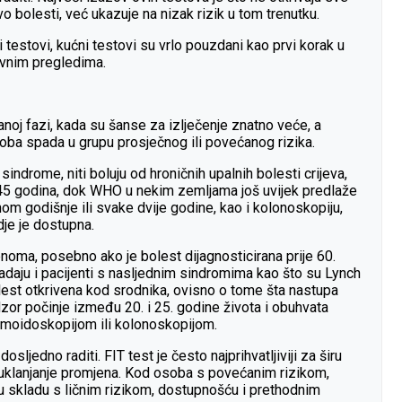
o bolesti, već ukazuje na nizak rizik u tom trenutku.
 testovi, kućni testovi su vrlo pouzdani kao prvi korak u
zivnim pregledima.
oj fazi, kada su šanse za izlječenje znatno veće, a
oba spada u grupu prosječnog ili povećanog rizika.
indrome, niti boluju od hroničnih upalnih bolesti crijeva,
 45 godina, dok WHO u nekim zemljama još uvijek predlaže
om godišnje ili svake dvije godine, kao i kolonoskopiju,
dje je dostupna.
oma, posebno ako je bolest dijagnosticirana prije 60.
spadaju i pacijenti s nasljednim sindromima kao što su Lynch
bolest otkrivena kod srodnika, ovisno o tome šta nastupa
zor počinje između 20. i 25. godine života i obuhvata
igmoidoskopijom ili kolonoskopijom.
sljedno raditi. FIT test je često najprihvatljiviji za širu
i uklanjanje promjena. Kod osoba s povećanim rizikom,
 u skladu s ličnim rizikom, dostupnošću i prethodnim