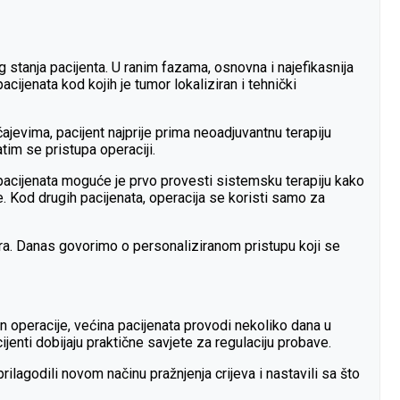
 stanja pacijenta. U ranim fazama, osnovna i najefikasnija
cijenata kod kojih je tumor lokaliziran i tehnički
ajevima, pacijent najprije prima neoadjuvantnu terapiju
tim se pristupa operaciji.
 pacijenata moguće je prvo provesti sistemsku terapiju kako
. Kod drugih pacijenata, operacija se koristi samo za
umora. Danas govorimo o personaliziranom pristupu koji se
n operacije, većina pacijenata provodi nekoliko dana u
enti dobijaju praktične savjete za regulaciju probave.
ilagodili novom načinu pražnjenja crijeva i nastavili sa što