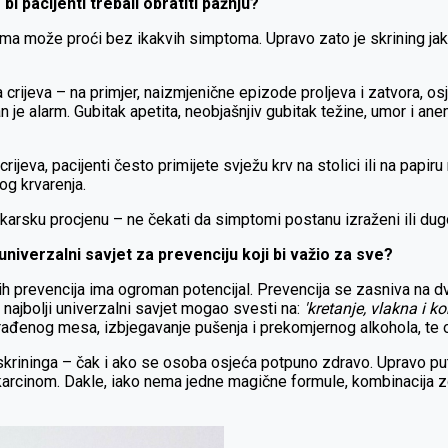
i pacijenti trebali obratiti pažnju?
zama može proći bez ikakvih simptoma. Upravo zato je skrining jak
 crijeva – na primjer, naizmjenične epizode proljeva i zatvora, osj
ažan je alarm. Gubitak apetita, neobjašnjiv gubitak težine, umor i 
rijeva, pacijenti često primijete svježu krv na stolici ili na pap
og krvarenja.
jekarsku procjenu – ne čekati da simptomi postanu izraženi ili dugo
univerzalni savjet za prevenciju koji bi važio za sve?
jih prevencija ima ogroman potencijal. Prevencija se zasniva na d
e najbolji univerzalni savjet mogao svesti na:
'kretanje, vlakna i ko
ađenog mesa, izbjegavanje pušenja i prekomjernog alkohola, te o
rininga – čak i ako se osoba osjeća potpuno zdravo. Upravo put
u karcinom. Dakle, iako nema jedne magične formule, kombinacija zd