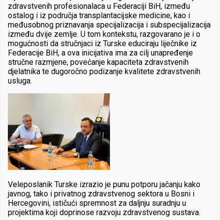
zdravstvenih profesionalaca u Federaciji BiH, između
ostalog i iz područja transplantacijske medicine, kao i
međusobnog priznavanja specijalizacija i subspecijalizacija
između dvije zemlje. U tom kontekstu, razgovarano je i o
mogućnosti da stručnjaci iz Turske educiraju liječnike iz
Federacije BiH, a ova inicijativa ima za cilj unapređenje
stručne razmjene, povećanje kapaciteta zdravstvenih
djelatnika te dugoročno podizanje kvalitete zdravstvenih
usluga.
Veleposlanik Turske izrazio je punu potporu jačanju kako
javnog, tako i privatnog zdravstvenog sektora u Bosni i
Hercegovini, ističući spremnost za daljnju suradnju u
projektima koji doprinose razvoju zdravstvenog sustava.