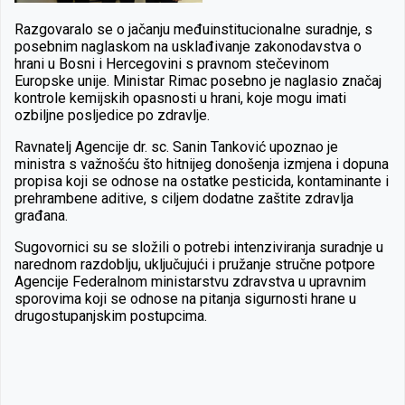
Razgovaralo se o jačanju međuinstitucionalne suradnje, s
posebnim naglaskom na usklađivanje zakonodavstva o
hrani u Bosni i Hercegovini s pravnom stečevinom
Europske unije. Ministar Rimac posebno je naglasio značaj
kontrole kemijskih opasnosti u hrani, koje mogu imati
ozbiljne posljedice po zdravlje.
Ravnatelj Agencije dr. sc. Sanin Tanković upoznao je
ministra s važnošću što hitnijeg donošenja izmjena i dopuna
propisa koji se odnose na ostatke pesticida, kontaminante i
prehrambene aditive, s ciljem dodatne zaštite zdravlja
građana.
Sugovornici su se složili o potrebi intenziviranja suradnje u
narednom razdoblju, uključujući i pružanje stručne potpore
Agencije Federalnom ministarstvu zdravstva u upravnim
sporovima koji se odnose na pitanja sigurnosti hrane u
drugostupanjskim postupcima.