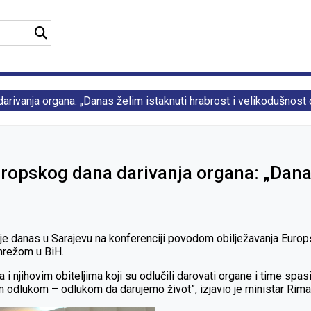
rivanja organa: „Danas želim istaknuti hrabrost i velikodušnost o
ropskog dana darivanja organa: „Danas
je danas u Sarajevu na konferenciji povodom obilježavanja Europs
mrežom u BiH.
 i njihovim obiteljima koji su odlučili darovati organe i time spas
m odlukom – odlukom da darujemo život”, izjavio je ministar Rima