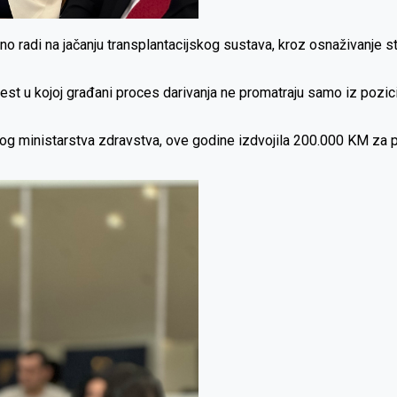
ano radi na jačanju transplantacijskog sustava, kroz osnaživanje s
jest u kojoj građani proces darivanja ne promatraju samo iz pozici
lnog ministarstva zdravstva, ove godine izdvojila 200.000 KM za 