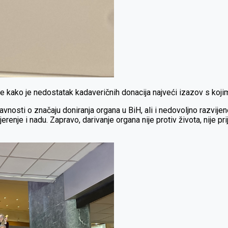
 je kako je nedostatak kadaveričnih donacija najveći izazov s ko
 javnosti o značaju doniranja organa u BiH, ali i nedovoljno razvij
nje i nadu. Zapravo, darivanje organa nije protiv života, nije prije