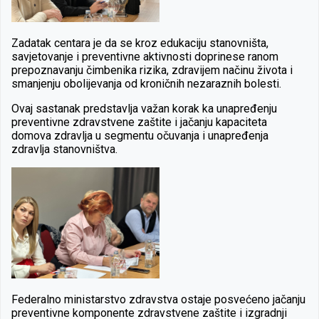
Zadatak centara je da se kroz edukaciju stanovništa,
savjetovanje i preventivne aktivnosti doprinese ranom
prepoznavanju čimbenika rizika, zdravijem načinu života i
smanjenju obolijevanja od kroničnih nezaraznih bolesti.
Ovaj sastanak predstavlja važan korak ka unapređenju
preventivne zdravstvene zaštite i jačanju kapaciteta
domova zdravlja u segmentu očuvanja i unapređenja
zdravlja stanovništva.
Federalno ministarstvo zdravstva ostaje posvećeno jačanju
preventivne komponente zdravstvene zaštite i izgradnji