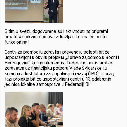
S tim u svezi, dogovorene su i aktivnosti na pripremi
prostora u okviru domova zdravlja u kojima će centri
funkcionirati.
Centri za promociju zdravlja i prevenciju bolesti bit će
uspostavljeni u okviru projekta „Zdrave zajednice u Bosni i
Hercegovini“, koji implementira Federalno ministarstvo
zdravstva uz financijsku potporu Vlade Švicarske i u
suradnji s Institutom za populaciju i razvoj (IPD). U prvoj
fazi projekta bit će uspostavljeni centri u 13 odabranih
jedinica lokalne samouprave u Federaciji BiH.