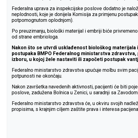
Federalna uprava za inspekcijske poslove dodatno je naložil
neplodnosti, koje je donijela Komisija za primjenu postu
potpomognutom oplodnjom).
Po preuzimanju, biološki materijal i embriji biće privremen
od strane embriologa.
Nakon što se utvrdi usklađenost biološkog materijala 
postupaka BMPO Federalnog ministarstva zdravstva, pac
izboru, u kojoj žele nastaviti ili započeti postupak van
Federalno ministarstvo zdravstva upućuje molbu svim pacijen
potpunosti ne okončaju.
Nakon završetka navedenih aktivnosti, pacijenti će biti poj
poslove, zadužena Bolnica u Zenici, u saradnji sa Zavodom 
Federalno ministarstvo zdravstva će, u okviru svojih nadlež
propisima, s krajnjim ciljem zaštite prava i interesa pacij