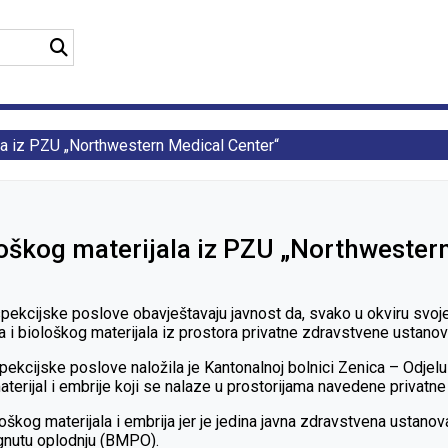
jala iz PZU „Northwestern Medical Center“
iološkog materijala iz PZU „Northweste
spekcijske poslove obavještavaju javnost da, svako u okviru svo
ija i biološkog materijala iz prostora privatne zdravstvene ustan
pekcijske poslove naložila je Kantonalnoj bolnici Zenica – Odje
erijal i embrije koji se nalaze u prostorijama navedene privatne
škog materijala i embrija jer je jedina javna zdravstvena ustanov
gnutu oplodnju (BMPO).