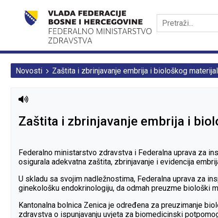
Novosti
Zaštita i zbrinjavanje embrija i biološkog materi
Zaštita i zbrinjavanje embrija i b
Federalno ministarstvo zdravstva i Federalna uprava za in
osigurala adekvatna zaštita, zbrinjavanje i evidencija embr
U skladu sa svojim nadležnostima, Federalna uprava za ins
ginekološku endokrinologiju, da odmah preuzme biološki mat
Kantonalna bolnica Zenica je određena za preuzimanje biolo
zdravstva o ispunjavanju uvjeta za biomedicinski potpomo