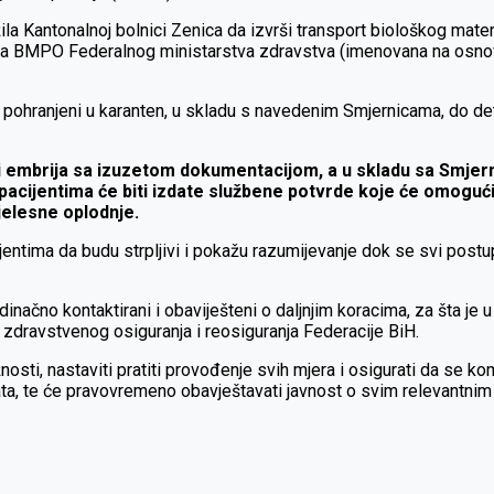
a Kantonalnoj bolnici Zenica da izvrši transport biološkog materi
paka BMPO Federalnog ministarstva zdravstva (imenovana na osno
o pohranjeni u karanten, u skladu s navedenim Smjernicama, do de
i embrija sa izuzetom dokumentacijom, a u skladu sa Smjern
ijentima će biti izdate službene potvrde koje će omogućiti 
tjelesne oplodnje.
tima da budu strpljivi i pokažu razumijevanje dok se svi postupc
edinačno kontaktirani i obaviješteni o daljnjim koracima, za šta j
zdravstvenog osiguranja i reosiguranja Federacije BiH.
nosti, nastaviti pratiti provođenje svih mjera i osigurati da se 
enata, te će pravovremeno obavještavati javnost o svim relevantni