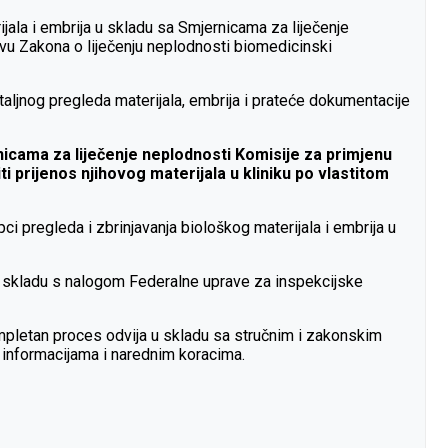
jala i embrija u skladu sa Smjernicama za liječenje
vu Zakona o liječenju neplodnosti biomedicinski
taljnog pregleda materijala, embrija i prateće dokumentacije
icama za liječenje neplodnosti Komisije za primjenu
prijenos njihovog materijala u kliniku po vlastitom
i pregleda i zbrinjavanja biološkog materijala i embrija u
e u skladu s nalogom Federalne uprave za inspekcijske
kompletan proces odvija u skladu sa stručnim i zakonskim
m informacijama i narednim koracima.