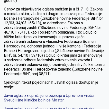
godine).
Osnov za objavljivanje oglasa sadržan je u čl. 7. i 8. Zakona
o ministarskim, vladinim i drugim imenovanjima Federacije
Bosne i Hercegovine („Službene novine Federacije BiH“, br.
12/03, 34/03 i 65/13), te odredbama Zakona o
zdravstvenoj zaštiti (“Službene novine Federacije BiH”, br.
46/10 i 75/13), kao i posebnim odlukama, i to: Odluci o
bližim kriterijima za imenovanja u upravna vijeća
zdravstvenih ustanova u vlasništvu Federacije Bosne i
Hercegovine, odnosno jednog ili više kantona i Federacije
Bosne i Hercegovine zajedno („Službene novine Federacije
BiH“, br. 54/10 i 59/10) i Odluci o kriterijima za imenovanje
u nadzorne odbore federalnih zdravstvenih zavoda i
zdravstvenih ustanova čiji je osnivač jedan ili više kantona u
Federaciji Bosne i Hercegovine zajedno („Službene novine
Federacije BiH“, broj 38/11).
Cjelokupni tekst pojedinačnih Javnih oglasa dostupan je
ovdje:
Javni oglas za upražnjene pozicije u Upravnom vijeću
Sveučilišne kliničke bolnice Mostar;
Javni oglas za upražnjene pozicije u Upravnom vijeću