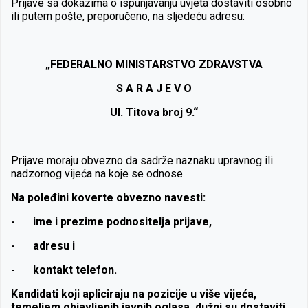
Prijave sa dokazima o ispunjavanju uvjeta dostaviti
osobno
ili putem pošte, preporučeno,
na sljedeću adresu:
„FEDERALNO MINISTARSTVO ZDRAVSTVA
S A R A J E V O
Ul. Titova broj 9.“
Prijave moraju obvezno da sadrže naznaku upravnog ili
nadzornog vijeća na koje se odnose.
Na poleđini koverte obvezno navesti:
-
ime i prezime podnositelja prijave,
-
adresu i
-
kontakt telefon.
Kandidati koji apliciraju na pozicije u više vijeća,
temeljem objavljenih javnih oglasa, dužni su dostaviti