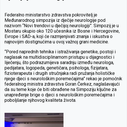
Federalno ministarstvo zdravstva pokrovitelj je
Međunarodnog simpozija iz dječije neurologije pod
nazivom “Novi trendovi u dječijoj neurologiji”. Simpozij je u
Mostaru okupio oko 120 učesnika iz Bosne i Hercegovine,
Evrope i SAD-a, koji će razmjenjivati znanja i iskustva o
najnovijim dostignućima u ovoj važnoj grani medicine.
“Pored naprednih tehnika i istraživanja genetike, postoji i
naglasak na multidisciplinarnom pristupu u dijagnostici i
liječenju, što podrazumijeva saradnju između neurologa,
pedijatara, logopeda, genetičara, psihologa, fizijatara,
fizioterapeuta i drugih stručnjaka radi pružanja holističke
njege djeci s neurološkim poremećajima” rekao je pomoćnik
federalnog ministra zdravstva Goran Čerkez, naglašavajući
da su teme koje će biti obrađene na Simpoziju ključne za
unapređenje brige o djeci s neurološkim poremećajima i
poboljšanje njihovog kvaliteta života.