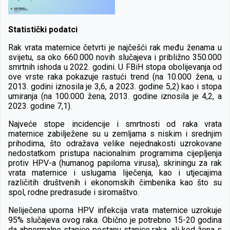
Statistički podatci
Rak vrata maternice četvrti je najčešći rak među ženama u
svijetu, sa oko 660.000 novih slučajeva i približno 350.000
smrtnih ishoda u 2022. godini. U FBiH stopa obolijevanja od
ove vrste raka pokazuje rastući trend (na 10.000 žena, u
2013. godini iznosila je 3,6, a 2023. godine 5,2) kao i stopa
umiranja (na 100.000 žena, 2013. godine iznosila je 4,2, a
2023. godine 7,1).
Najveće stope incidencije i smrtnosti od raka vrata
maternice zabilježene su u zemljama s niskim i srednjim
prihodima, što odražava velike nejednakosti uzrokovane
nedostatkom pristupa nacionalnim programima cijepljenja
protiv HPV-a (humanog papiloma virusa), skriningu za rak
vrata maternice i uslugama liječenja, kao i utjecajima
različitih društvenih i ekonomskih čimbenika kao što su
spol, rodne predrasude i siromaštvo.
Neliječena uporna HPV infekcija vrata maternice uzrokuje
95% slučajeva ovog raka. Obično je potrebno 15-20 godina
da abnormalne stanice postanu stanice raka, ali kod žena s