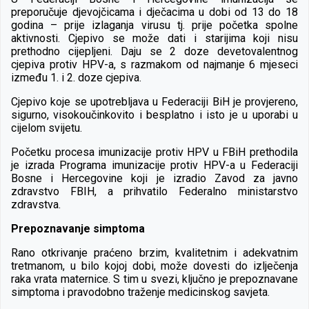
preporučuje djevojčicama i dječacima u dobi od 13 do 18
godina – prije izlaganja virusu tj. prije početka spolne
aktivnosti. Cjepivo se može dati i starijima koji nisu
prethodno cijepljeni. Daju se 2 doze devetovalentnog
cjepiva protiv HPV-a, s razmakom od najmanje 6 mjeseci
između 1. i 2. doze cjepiva.
Cjepivo koje se upotrebljava u Federaciji BiH je provjereno,
sigurno, visokoučinkovito i besplatno i isto je u uporabi u
cijelom svijetu.
Početku procesa imunizacije protiv HPV u FBiH prethodila
je izrada Programa imunizacije protiv HPV-a u Federaciji
Bosne i Hercegovine koji je izradio Zavod za javno
zdravstvo FBIH, a prihvatilo Federalno ministarstvo
zdravstva.
Prepoznavanje simptoma
Rano otkrivanje praćeno brzim, kvalitetnim i adekvatnim
tretmanom, u bilo kojoj dobi, može dovesti do izlječenja
raka vrata maternice. S tim u svezi, ključno je prepoznavane
simptoma i pravodobno traženje medicinskog savjeta.