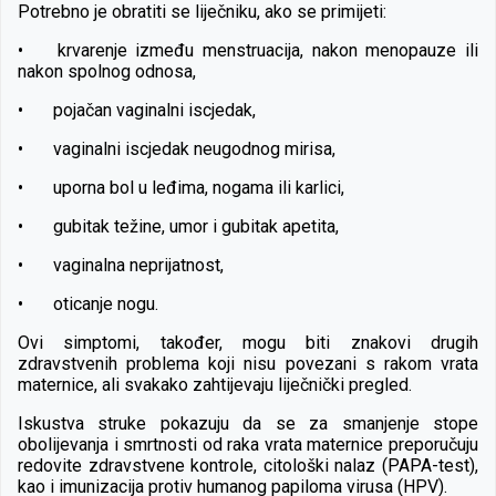
Potrebno je obratiti se liječniku, ako se primijeti:
•
krvarenje između menstruacija, nakon menopauze ili
nakon spolnog odnosa,
•
pojačan vaginalni iscjedak,
•
vaginalni iscjedak neugodnog mirisa,
•
uporna bol u leđima, nogama ili karlici,
•
gubitak težine, umor i gubitak apetita,
•
vaginalna neprijatnost,
•
oticanje nogu.
Ovi simptomi, također, mogu biti znakovi drugih
zdravstvenih problema koji nisu povezani s rakom vrata
maternice, ali svakako zahtijevaju liječnički pregled.
Iskustva struke pokazuju da se za smanjenje stope
obolijevanja i smrtnosti od raka vrata maternice preporučuju
redovite zdravstvene kontrole, citološki nalaz (PAPA-test),
kao i imunizacija protiv humanog papiloma virusa (HPV).