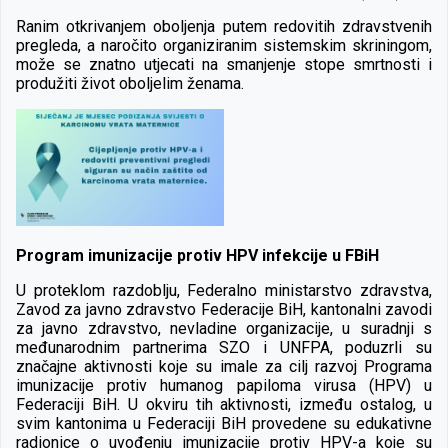
Ranim otkrivanjem oboljenja putem redovitih zdravstvenih
pregleda, a naročito organiziranim sistemskim skriningom,
može se znatno utjecati na smanjenje stope smrtnosti i
produžiti život oboljelim ženama.
Program imunizacije protiv HPV infekcije u FBiH
U proteklom razdoblju, Federalno ministarstvo zdravstva,
Zavod za javno zdravstvo Federacije BiH, kantonalni zavodi
za javno zdravstvo, nevladine organizacije, u suradnji s
međunarodnim partnerima SZO i UNFPA, poduzrli su
značajne aktivnosti koje su imale za cilj razvoj Programa
imunizacije protiv humanog papiloma virusa (HPV) u
Federaciji BiH. U okviru tih aktivnosti, između ostalog, u
svim kantonima u Federaciji BiH provedene su edukativne
radionice o uvođenju imunizacije protiv HPV-a koje su