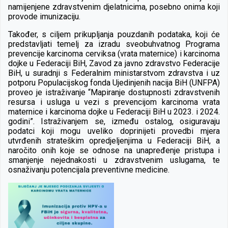
namijenjene zdravstvenim djelatnicima, posebno onima koji
provode imunizaciju.
Također, s ciljem prikupljanja pouzdanih podataka, koji će
predstavljati temelj za izradu sveobuhvatnog Programa
prevencije karcinoma cerviksa (vrata maternice) i karcinoma
dojke u Federaciji BiH, Zavod za javno zdravstvo Federacije
BiH, u suradnji s Federalnim ministarstvom zdravstva i uz
potporu Populacijskog fonda Ujedinjenih nacija BiH (UNFPA)
proveo je istraživanje “Mapiranje dostupnosti zdravstvenih
resursa i usluga u vezi s prevencijom karcinoma vrata
maternice i karcinoma dojke u Federaciji BiH u 2023. i 2024.
godini”. Istraživanjem se, između ostalog, osiguravaju
podatci koji mogu uveliko doprinijeti provedbi mjera
utvrđenih strateškim opredjeljenjima u Federaciji BiH, a
naročito onih koje se odnose na unapređenje pristupa i
smanjenje nejednakosti u zdravstvenim uslugama, te
osnaživanju potencijala preventivne medicine.