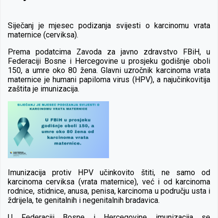
Siječanj je mjesec podizanja svijesti o karcinomu vrata
maternice (cerviksa).
Prema podatcima Zavoda za javno zdravstvo FBiH, u
Federaciji Bosne i Hercegovine u prosjeku godišnje oboli
150, a umre oko 80 žena. Glavni uzročnik karcinoma vrata
maternice je humani papiloma virus (HPV), a najučinkovitija
zaštita je imunizacija.
Imunizacija protiv HPV učinkovito štiti, ne samo od
karcinoma cerviksa (vrata maternice), već i od karcinoma
rodnice, stidnice, anusa, penisa, karcinoma u području usta i
ždrijela, te genitalnih i negenitalnih bradavica.
U Federaciji Bosne i Hercegovine imunizacija se