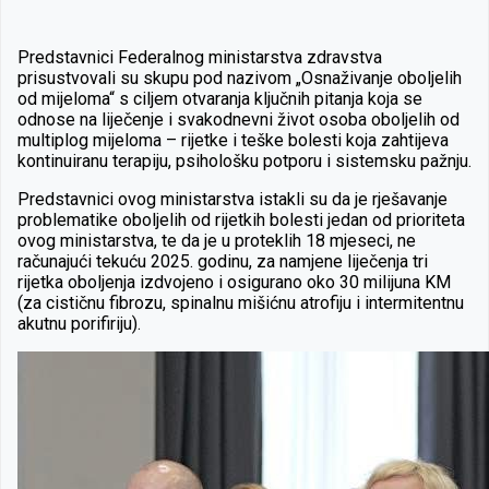
Predstavnici Federalnog ministarstva zdravstva
prisustvovali su skupu pod nazivom „Osnaživanje oboljelih
od mijeloma“ s ciljem otvaranja ključnih pitanja koja se
odnose na liječenje i svakodnevni život osoba oboljelih od
multiplog mijeloma – rijetke i teške bolesti koja zahtijeva
kontinuiranu terapiju, psihološku potporu i sistemsku pažnju.
Predstavnici ovog ministarstva istakli su da je rješavanje
problematike oboljelih od rijetkih bolesti jedan od prioriteta
ovog ministarstva, te da je u proteklih 18 mjeseci, ne
računajući tekuću 2025. godinu, za namjene liječenja tri
rijetka oboljenja izdvojeno i osigurano oko 30 milijuna KM
(za cističnu fibrozu, spinalnu mišićnu atrofiju i intermitentnu
akutnu porifiriju).