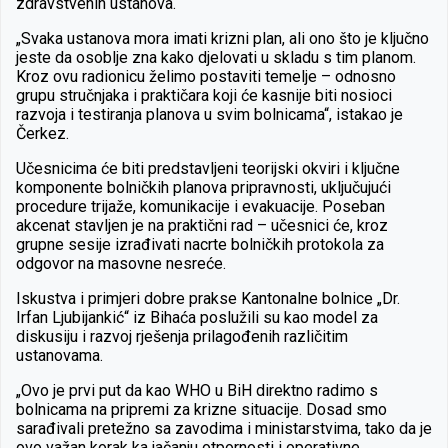
zdravstvenih ustanova.
„Svaka ustanova mora imati krizni plan, ali ono što je ključno
jeste da osoblje zna kako djelovati u skladu s tim planom.
Kroz ovu radionicu želimo postaviti temelje – odnosno
grupu stručnjaka i praktičara koji će kasnije biti nosioci
razvoja i testiranja planova u svim bolnicama“, istakao je
Čerkez.
Učesnicima će biti predstavljeni teorijski okviri i ključne
komponente bolničkih planova pripravnosti, uključujući
procedure trijaže, komunikacije i evakuacije. Poseban
akcenat stavljen je na praktični rad – učesnici će, kroz
grupne sesije izrađivati nacrte bolničkih protokola za
odgovor na masovne nesreće.
Iskustva i primjeri dobre prakse Kantonalne bolnice „Dr.
Irfan Ljubijankić“ iz Bihaća poslužili su kao model za
diskusiju i razvoj rješenja prilagođenih različitim
ustanovama.
„Ovo je prvi put da kao WHO u BiH direktno radimo s
bolnicama na pripremi za krizne situacije. Dosad smo
sarađivali pretežno sa zavodima i ministarstvima, tako da je
ovo važan korak ka jačanju otpornosti i operativne