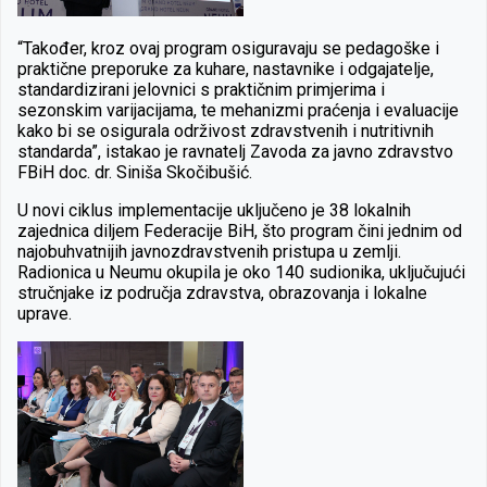
“Također, kroz ovaj program osiguravaju se pedagoške i
praktične preporuke za kuhare, nastavnike i odgajatelje,
standardizirani jelovnici s praktičnim primjerima i
sezonskim varijacijama, te mehanizmi praćenja i evaluacije
kako bi se osigurala održivost zdravstvenih i nutritivnih
standarda”, istakao je ravnatelj Zavoda za javno zdravstvo
FBiH doc. dr. Siniša Skočibušić.
U novi ciklus implementacije uključeno je 38 lokalnih
zajednica diljem Federacije BiH, što program čini jednim od
najobuhvatnijih javnozdravstvenih pristupa u zemlji.
Radionica u Neumu okupila je oko 140 sudionika, uključujući
stručnjake iz područja zdravstva, obrazovanja i lokalne
uprave.