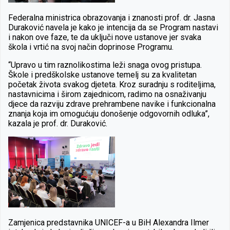
Federalna ministrica obrazovanja i znanosti prof. dr. Jasna
Duraković navela je kako je intencija da se Program nastavi
i nakon ove faze, te da uključi nove ustanove jer svaka
škola i vrtić na svoj način doprinose Programu.
“Upravo u tim raznolikostima leži snaga ovog pristupa.
Škole i predškolske ustanove temelj su za kvalitetan
početak života svakog djeteta. Kroz suradnju s roditeljima,
nastavnicima i širom zajednicom, radimo na osnaživanju
djece da razviju zdrave prehrambene navike i funkcionalna
znanja koja im omogućuju donošenje odgovornih odluka”,
kazala je prof. dr. Duraković.
Zamjenica predstavnika UNICEF-a u BiH Alexandra Ilmer