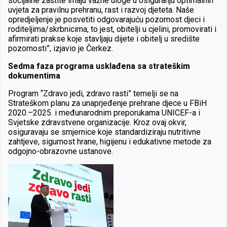
socijalne zaštite imaju važne uloge u osiguranju optimalnih
uvjeta za pravilnu prehranu, rast i razvoj djeteta. Naše
opredjeljenje je posvetiti odgovarajuću pozornost djeci i
roditeljima/skrbnicima, to jest, obitelji u cjelini, promovirati i
afirmirati prakse koje stavljaju dijete i obitelj u središte
pozornosti”, izjavio je Čerkez.
Sedma faza programa usklađena sa strateškim
dokumentima
Program “Zdravo jedi, zdravo rasti” temelji se na
Strateškom planu za unaprjeđenje prehrane djece u FBiH
2020.–2025. i međunarodnim preporukama UNICEF-a i
Svjetske zdravstvene organizacije. Kroz ovaj okvir,
osiguravaju se smjernice koje standardiziraju nutritivne
zahtjeve, sigurnost hrane, higijenu i edukativne metode za
odgojno-obrazovne ustanove.