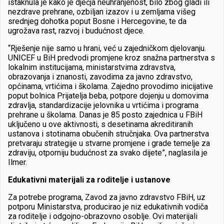
istaknula je kako je dječja neuhranjenost, bilo zbog gladi ili
nezdrave prehrane, ozbiljan izazov i u zemljama višeg
srednjeg dohotka poput Bosne i Hercegovine, te da
ugrožava rast, razvoj i budućnost djece.
“Rješenje nije samo u hrani, već u zajedničkom djelovanju.
UNICEF u BiH predvodi promjene kroz snažna partnerstva s
lokalnim institucijama, ministarstvima zdravstva,
obrazovanja i znanosti, zavodima za javno zdravstvo,
općinama, vrtićima i školama. Zajedno provodimo inicijative
poput bolnica Prijatelja beba, potpore dojenju u domovima
zdravlja, standardizacije jelovnika u vrtićima i programa
prehrane u školama. Danas je 85 posto zajednica u FBiH
uključeno u ove aktivnosti, s desetinama akreditiranih
ustanova i stotinama obučenih stručnjaka. Ova partnerstva
pretvaraju strategije u stvarne promjene i grade temelje za
zdraviju, otporniju budućnost za svako dijete”, naglasila je
Ilmer.
Edukativni materijali za roditelje i ustanove
Za potrebe programa, Zavod za javno zdravstvo FBiH, uz
potporu Ministarstva, producirao je niz edukativnih vodiča
za roditelje i odgojno-obrazovno osoblje. Ovi materijali