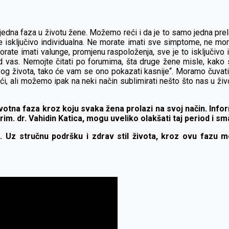
edna faza u životu žene. Možemo reći i da je to samo jedna prela
isključivo individualna. Ne morate imati sve simptome, ne mora
rate imati valunge, promjenu raspoloženja, sve je to isključivo
i od vas. Nemojte čitati po forumima, šta druge žene misle, kako
 svog života, tako će vam se ono pokazati kasnije“. Moramo čuva
, ali možemo ipak na neki način sublimirati nešto što nas u životu 
životna faza kroz koju svaka žena prolazi na svoj način. In
im. dr. Vahidin Katica, mogu uveliko olakšati taj period i sm
 Uz stručnu podršku i zdrav stil života, kroz ovu fazu 