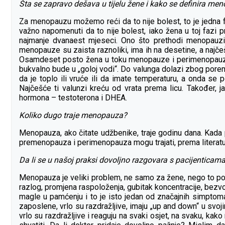
Šta se zapravo dešava u tijelu žene i kako se definira me
Za menopauzu možemo reći da to nije bolest, to je jedna fa
važno napomenuti da to nije bolest, iako žena u toj fazi 
najmanje dvanaest mjeseci. Ono što prethodi menopauz
menopauze su zaista raznoliki, ima ih na desetine, a najčešć
Osamdeset posto žena u toku menopauze i perimenopauze i
bukvalno bude u „goloj vodi“. Do valunga dolazi zbog pore
da je toplo ili vruće ili da imate temperaturu, a onda se
Najčešće ti valunzi kreću od vrata prema licu. Također
hormona – testoterona i DHEA.
Koliko dugo traje menopauza?
Menopauza, ako čitate udžbenike, traje godinu dana. Kada
premenopauza i perimenopauza mogu trajati, prema literatur
Da li se u našoj praksi dovoljno razgovara s pacijentica
Menopauza je veliki problem, ne samo za žene, nego to post
razlog, promjena raspoloženja, gubitak koncentracije, bezvo
magle u pamćenju i to je isto jedan od značajnih simptom
zaposlene, vrlo su razdražljive, imaju „up and down“ u svoj
vrlo su razdražljive i reaguju na svaki osjet, na svaku, k