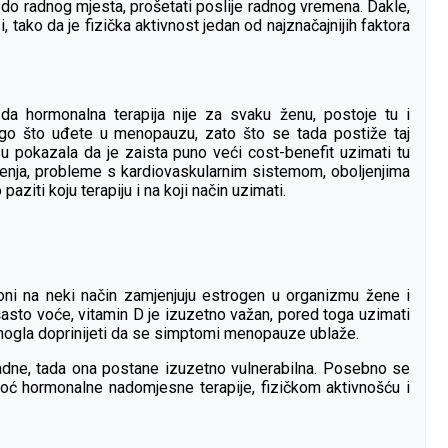
ti do radnog mjesta, prošetati poslije radnog vremena. Dakle,
ako da je fizička aktivnost jedan od najznačajnijih faktora
da hormonalna terapija nije za svaku ženu, postoje tu i
 nego što uđete u menopauzu, zato što se tada postiže taj
 su pokazala da je zaista puno veći cost-benefit uzimati tu
ljenja, probleme s kardiovaskularnim sistemom, oboljenjima
aziti koju terapiju i na koji način uzimati.
 oni na neki način zamjenjuju estrogen u organizmu žene i
rašasto voće, vitamin D je izuzetno važan, pored toga uzimati
 mogla doprinijeti da se simptomi menopauze ublaže.
dne, tada ona postane izuzetno vulnerabilna. Posebno se
oć hormonalne nadomjesne terapije, fizičkom aktivnošću i