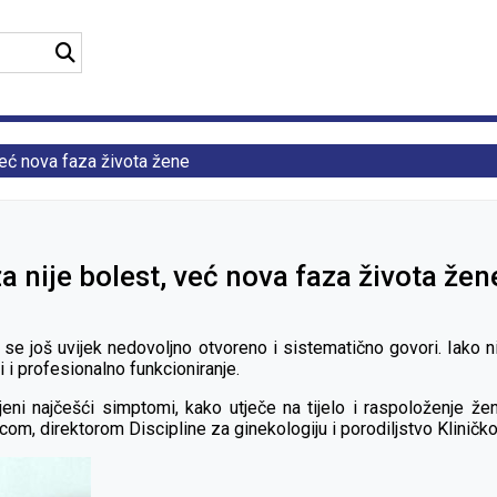
već nova faza života žene
 nije bolest, već nova faza života žen
 se još uvijek nedovoljno otvoreno i sistematično govori. Iako 
i i profesionalno funkcioniranje.
eni najčešći simptomi, kako utječe na tijelo i raspoloženje žen
om, direktorom Discipline za ginekologiju i porodiljstvo Kliničko