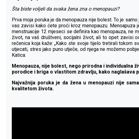
Šta biste voljeli da svaka žena zna o menopauzi?
Prva moja poruka je da menopauza nije bolest. To je samo j
vas zavisi kako ćete proći kroz menopauzu. Menoapuza je 
menstruacije 12 mjeseci se definira kao menopauza, ne mo
život, na vaš društveni, socijalni život, ali to opet zavis
rečenica koja kaže: „Kako ste svoje tijelo tretirali tokom
utjecati, stres jako puno utječe, od njega ne možemo pobjeći
Katica.
Menopauza, nije bolest, nego prirodna i individualna 
porodice i briga o vlastitom zdravlju, kako naglašava pr
Najvažnija poruka je da žena u menopauzi nije sama.
kvalitetom života.