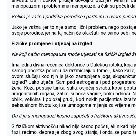
shvatiti. Da li doktor pridaje dovoljno pažnje? Mislim 
menopauzom i problemima menopauze, a čak su počeli da pr
Koliko je važna podrška porodice i partnera u ovom period
Jako je važna, jer to nije samo lični problem, nego posta
svoje porodice, jer na taj način će olakšati, ne samo sebi, ne
Fizičke promjene i utjecaj na izgled
Na koji način menopauza može utjecati na fizički izgled ž
Ima jedna divna rečenica doktorice s Dalekog istoka, koja 
samog početka počinju da razmišljaju o tome i, kako kaže,
ovom slučaju kod njih je jako zastupljena joga, akupunktu
izgled? Jako utječe. Sam pad estrogena i pad progesterona
žena. Koža postaje tanka, suha, osjećaj svraba, kosa posta
urogenitalnih organa, zatim suhoća vagine, bolni odnosi. 
oblik, veličina i položaj grudi, kod nekih pacijentica izr
seksualnom životu koji se umnogome mijenja za vrijeme 
Da li je u menopauzi kasno započeti s fizičkom aktivnošć
S fizičkom aktivnošću nikad nije kasno početi, ali nikad nij
fazi, recimo, depresije zbog svog stanja, i onda se puno tež