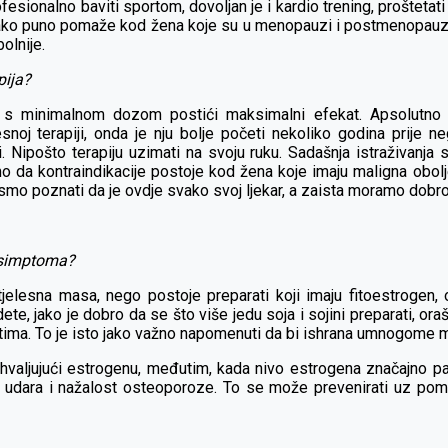
ofesionalno baviti sportom, dovoljan je i kardio trening, prošteta
ako puno pomaže kod žena koje su u menopauzi i postmenopauzi, t
olnije.
pija?
je s minimalnom dozom postići maksimalni efekat. Apsolutno 
snoj terapiji, onda je nju bolje početi nekoliko godina prije
. Nipošto terapiju uzimati na svoju ruku. Sadašnja istraživanja
namo da kontraindikacije postoje kod žena koje imaju maligna obo
i smo poznati da je ovdje svako svoj ljekar, a zaista moramo dobro p
 simptoma?
tjelesna masa, nego postoje preparati koji imaju fitoestrogen,
ete, jako je dobro da se što više jedu soja i sojini preparati, o
atima. To je isto jako važno napomenuti da bi ishrana umnogome
valjujući estrogenu, međutim, kada nivo estrogena značajno pa
h udara i nažalost osteoporoze. To se može prevenirati uz pom