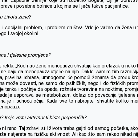
da ne. Zapadne zemlje koje su izuzetno bogate, čiji je zdrav
ave i posebne bolnice u kojima se liječe takve pacijentice.
u života žene?
je i socijalni problem, i problem društva. Vrlo je važno da žen
go i svojoj okolini.
ene i tjelesne promjene?
je rekla: „Kod nas žene menopauzu shvataju kao prelazak u neko be
 ne daju da menopauza utječe na njih. Dakle, samim tim razmišlj
ra, pravilna ishrana, umnogome će pomoći ženama da prođu kroz t
 može dovesti, ne samo do psihičkih, nego i do fizičkih promje
je tanka i počinje da opada, rožnate tvorevine na noktima, promj
Nadalje usporava se metabolizam, dolazi do povećanja tjelesne 
ažena je i suhoća očiju. Kada sve to nabrojite, shvatite koliko
menopauze.
u?
Koje vrste aktivnosti biste preporučili?
e ni rano. Taj zdravi stil života treba gajiti od samog početka, ak
e natjerate na fizičku aktivnost. Ali kao što sam rekao nikad nije