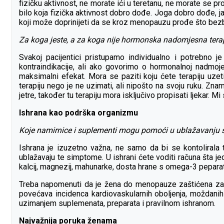
fizičku aktivnost, ne morate ići u teretanu, ne morate se pr
bilo koja fizička aktivnost dobro dođe. Joga dobro dođe, j
koji može doprinijeti da se kroz menopauzu prođe što bezb
Za koga jeste, a za koga nije hormonska nadomjesna tera
Svakoj pacijentici pristupamo individualno i potrebno 
kontraindikacije, ali ako govorimo o hormonalnoj nadmoje
maksimalni efekat. Mora se paziti koju ćete terapiju uzeti
terapiju nego je ne uzimati, ali nipošto na svoju ruku. Z
jetre, također tu terapiju mora isključivo propisati ljekar. M
Ishrana kao podrška organizmu
Koje namirnice i suplementi mogu pomoći u ublažavanju
Ishrana je izuzetno važna, ne samo da bi se kontolirala 
ublažavaju te simptome. U ishrani ćete voditi računa šta jed
kalcij, magnezij, mahunarke, dosta hrane s omega-3 pepar
Treba napomenuti da je žena do menopauze zaštićena zah
povećava incidenca kardiovaskularnih oboljenja, moždani
uzimanjem suplemenata, preparata i pravilnom ishranom.
Najvažnija poruka ženama