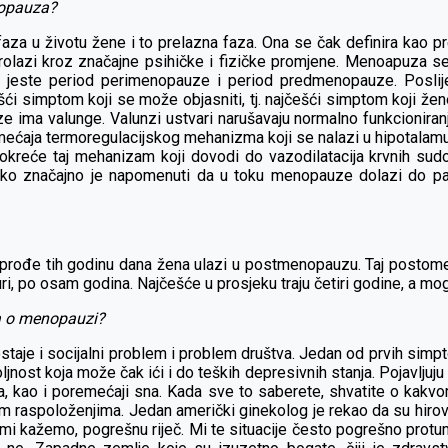
nopauza?
za u životu žene i to prelazna faza. Ona se čak definira kao pr
prolazi kroz značajne psihičke i fizičke promjene. Menoapuza se
i jeste period perimenopauze i period predmenopauze. Pos
i simptom koji se može objasniti, tj. najčešći simptom koji žene n
ma valunge. Valunzi ustvari narušavaju normalno funkcioniranj
mećaja termoregulacijskog mehanizma koji se nalazi u hipotalamu
 pokreće taj mehanizam koji dovodi do vazodilatacija krvnih sudo
, jako značajno je napomenuti da u toku menopauze dolazi do p
 prođe tih godinu dana žena ulazi u postmenopauzu. Taj postomen
i, po osam godina. Najčešće u prosjeku traju četiri godine, a m
ma o menopauzi?
aje i socijalni problem i problem društva. Jedan od prvih simpto
ljnost koja može čak ići i do teških depresivnih stanja. Pojavlj
a, kao i poremećaji sna. Kada sve to saberete, shvatite o kak
im raspoloženjima. Jedan američki ginekolog je rekao da su hirovi
ako mi kažemo, pogrešnu riječ. Mi te situacije često pogrešno pro