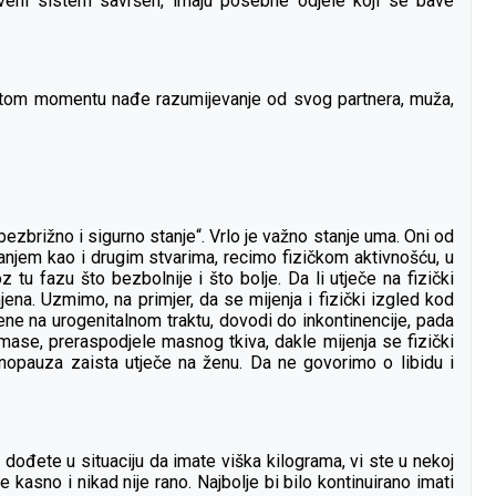
stveni sistem savršen, imaju posebne odjele koji se bave
a u tom momentu nađe razumijevanje od svog partnera, muža,
zbrižno i sigurno stanje“. Vrlo je važno stanje uma. Oni od
anjem kao i drugim stvarima, recimo fizičkom aktivnošću, u
u fazu što bezbolnije i što bolje. Da li utječe na fizički
na. Uzmimo, na primjer, da se mijenja i fizički izgled kod
ene na urogenitalnom traktu, dovodi do inkontinencije, pada
mase, preraspodjele masnog tkiva, dakle mijenja se fizički
 menopauza zaista utječe na ženu. Da ne govorimo o libidu i
o dođete u situaciju da imate viška kilograma, vi ste u nekoj
 kasno i nikad nije rano. Najbolje bi bilo kontinuirano imati