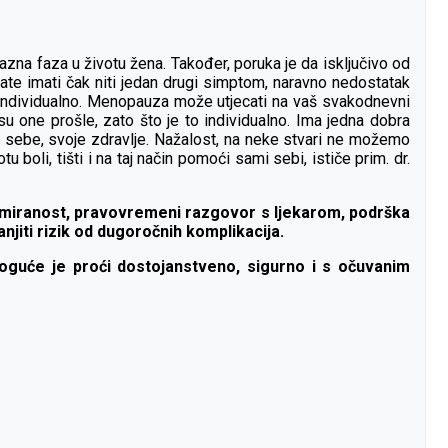
zna faza u životu žena. Također, poruka je da isključivo od
te imati čak niti jedan drugi simptom, naravno nedostatak
 individualno. Menopauza može utjecati na vaš svakodnevni
 su one prošle, zato što je to individualno. Ima jedna dobra
ti sebe, svoje zdravlje. Nažalost, na neke stvari ne možemo
boli, tišti i na taj način pomoći sami sebi, ističe prim. dr.
formiranost, pravovremeni razgovor s ljekarom, podrška
anjiti rizik od dugoročnih komplikacija.
moguće je proći dostojanstveno, sigurno i s očuvanim