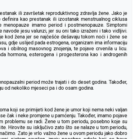
estanak ili završetak reproduktivnog zdravlja žene. Jako je
 definira kao prestanak ili izostanak menstrualnog ciklusa
lije menopauze imamo period i postmenopauze. Simptomi
avode jesu valunzi, jer su oni tako izraženi i tako vidljivi.
e kod žena jer se najčešće dešavaju tokom noći i žene se
su, gdje uslijed pada estrogena, organizam ima informaciju
va i obilnog masovnog znojenja, te pojave crvenila u licu.
ada hormona, esterogena i progesterona kao i androgenih
opauzalni period može trajati i do deset godina. Također,
ogu od nekoliko mjeseci pa i do osam godina.
ma koji se primijeti kod žene je umor koji nema neki valjan
uju se čak i neke promjene u pamćenju. Također, imamo pojave
vom problemu se radi. Žene u tom periodu, posebno koje su
te. Hirovite su isključivo zato što se nalaze u tom periodu,
tumačimo. Zato je vrlo važno žene u ovom periodu jako dobro