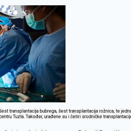
est transplantacija bubrega, šest transplantacija rožnica, te jedn
entru Tuzla. Također, urađene su i četiri srodničke transplantacij