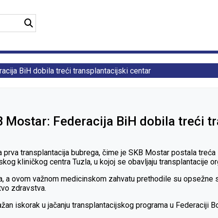
cija BiH dobila treći transplantacijski centar
 Mostar: Federacija BiH dobila treći tr
ena prva transplantacija bubrega, čime je SKB Mostar postala treć
kog kliničkog centra Tuzla, u kojoj se obavljaju transplantacije o
ora, a ovom važnom medicinskom zahvatu prethodile su opsežne str
tvo zdravstva.
važan iskorak u jačanju transplantacijskog programa u Federaciji 