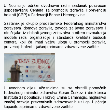
U Neumu je održan dvodnevni radni sastanak posvećen
uspostavljanju Centara za promociju zdravlja i prevenciju
bolesti (CPP) u Federaciji Bosne i Hercegovine.
Sastanak je okupio predstavnike Federalnog ministarstva
zdravstva, domova zdravlja, zavoda za javno zdravstvo i
stručnjake iz oblasti javnog zdravstva s ciljem razmatranja
modela rada, organizacije i standarda kvaliteta budućih
centara, koji će imati važnu ulogu u promociji zdravlja,
prevenciji bolesti i jačanju primarne zdravstvene zaštite.
U uvodnom dijelu učesnicima su se obratili pomoćnik
federalnog ministra zdravstva Goran Čerkez i direktorica
Instituta za populaciju i razvoj Emina Osmanagić, naglasivši
značaj razvoja preventivnih zdravstvenih usluga i jačanja
kapaciteta primarne zdravstvene zaštite.