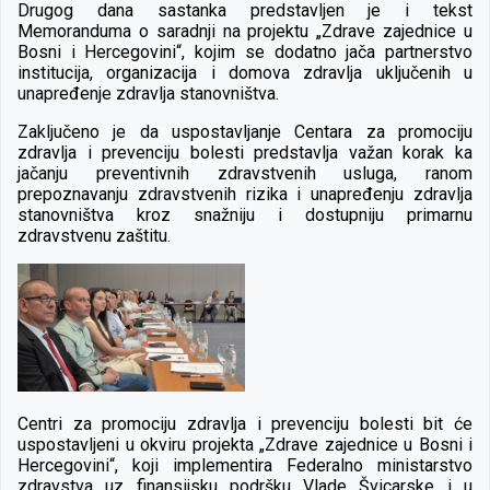
Drugog dana sastanka predstavljen je i tekst
Memoranduma o saradnji na projektu „Zdrave zajednice u
Bosni i Hercegovini“, kojim se dodatno jača partnerstvo
institucija, organizacija i domova zdravlja uključenih u
unapređenje zdravlja stanovništva.
Zaključeno je da uspostavljanje Centara za promociju
zdravlja i prevenciju bolesti predstavlja važan korak ka
jačanju preventivnih zdravstvenih usluga, ranom
prepoznavanju zdravstvenih rizika i unapređenju zdravlja
stanovništva kroz snažniju i dostupniju primarnu
zdravstvenu zaštitu.
Centri za promociju zdravlja i prevenciju bolesti bit će
uspostavljeni u okviru projekta „Zdrave zajednice u Bosni i
Hercegovini“, koji implementira Federalno ministarstvo
zdravstva uz finansijsku podršku Vlade Švicarske i u