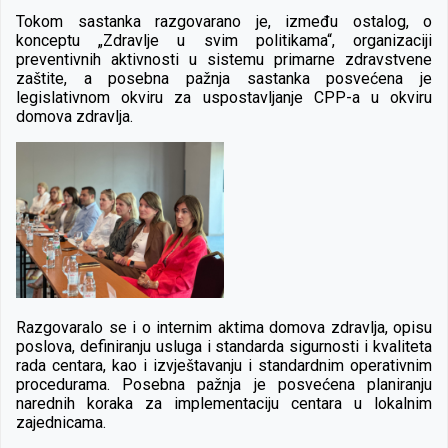
Tokom sastanka razgovarano je, između ostalog, o
konceptu „Zdravlje u svim politikama“, organizaciji
preventivnih aktivnosti u sistemu primarne zdravstvene
zaštite, a posebna pažnja sastanka posvećena je
legislativnom okviru za uspostavljanje CPP-a u okviru
domova zdravlja.
Razgovaralo se i o internim aktima domova zdravlja, opisu
poslova, definiranju usluga i standarda sigurnosti i kvaliteta
rada centara, kao i izvještavanju i standardnim operativnim
procedurama. Posebna pažnja je posvećena planiranju
narednih koraka za implementaciju centara u lokalnim
zajednicama.