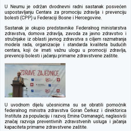
U Neumu je održan dvodnevni radni sastanak posvećen
uspostavljanju Centara za promociju zdravlja i prevenciju
bolesti (CPP) u Federaciji Bosne i Hercegovine.
Sastanak je okupio predstavnike Federalnog ministarstva
zdravstva, domova zdravlja, zavoda za javno zdravstvo i
stručnjake iz oblasti javnog zdravstva s ciljem razmatranja
modela rada, organizacije i standarda kvaliteta budućih
centara, koji će imati važnu ulogu u promociji zdravlja,
prevenciji bolesti i jačanju primarne zdravstvene zaštite.
U uvodnom dijelu učesnicima su se obratili pomoćnik
federalnog ministra zdravstva Goran Čerkez i direktorica
Instituta za populaciju i razvoj Emina Osmanagić, naglasivši
značaj razvoja preventivnih zdravstvenih usluga i jačanja
kapaciteta primarne zdravstvene zaštite.