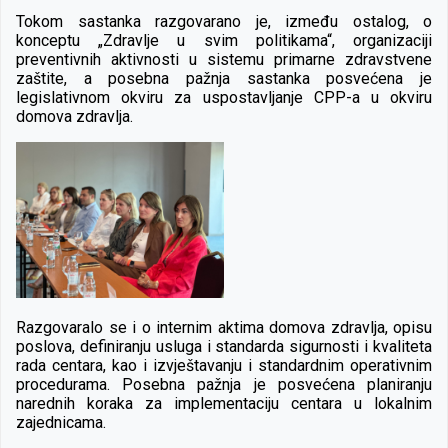
Tokom sastanka razgovarano je, između ostalog, o
konceptu „Zdravlje u svim politikama“, organizaciji
preventivnih aktivnosti u sistemu primarne zdravstvene
zaštite, a posebna pažnja sastanka posvećena je
legislativnom okviru za uspostavljanje CPP-a u okviru
domova zdravlja.
Razgovaralo se i o internim aktima domova zdravlja, opisu
poslova, definiranju usluga i standarda sigurnosti i kvaliteta
rada centara, kao i izvještavanju i standardnim operativnim
procedurama. Posebna pažnja je posvećena planiranju
narednih koraka za implementaciju centara u lokalnim
zajednicama.