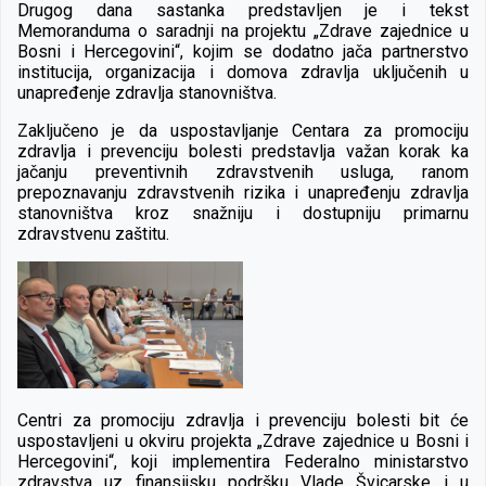
Drugog dana sastanka predstavljen je i tekst
Memoranduma o saradnji na projektu „Zdrave zajednice u
Bosni i Hercegovini“, kojim se dodatno jača partnerstvo
institucija, organizacija i domova zdravlja uključenih u
unapređenje zdravlja stanovništva.
Zaključeno je da uspostavljanje Centara za promociju
zdravlja i prevenciju bolesti predstavlja važan korak ka
jačanju preventivnih zdravstvenih usluga, ranom
prepoznavanju zdravstvenih rizika i unapređenju zdravlja
stanovništva kroz snažniju i dostupniju primarnu
zdravstvenu zaštitu.
Centri za promociju zdravlja i prevenciju bolesti bit će
uspostavljeni u okviru projekta „Zdrave zajednice u Bosni i
Hercegovini“, koji implementira Federalno ministarstvo
zdravstva uz finansijsku podršku Vlade Švicarske i u