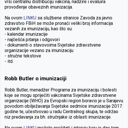
vrši centralnu distribuciju vakcina, nadzire i evaluira
provođenje obaveznih imunizacija.
Na ovom
LINKU
sa službene stranice Zavoda za javno
zdravstvo FBiH se može pronaći veliki broj informacija
vezanih za imunizaciju, kao što su:
- kalendar imunizacije
- najčešća pitanja i odgovori
- dokumenti o stavovoima Svjetske zdravstvene
organizacije vezano za imunizaciju
- stručne tekstove
- itd.
Robb Butler o imunizaciji
Robb Butler, menadžer Programa za imunizaciju i bolesti
koje se mogu spriječiti vakcinama Svjetske zdravstvene
organizacije (WHO) za Evropski region boravio je u Sarajevu
povodom obilježavanja Svjetske sedmice imunizacije 2017.
godine te, učestvovao u radu Centralnog skupa, te održao
niz predavanja za bh. stručnjake iz oblasti imunizacije.
Na ovom
LINKU
možete pročitati i intervju koju je dao tom