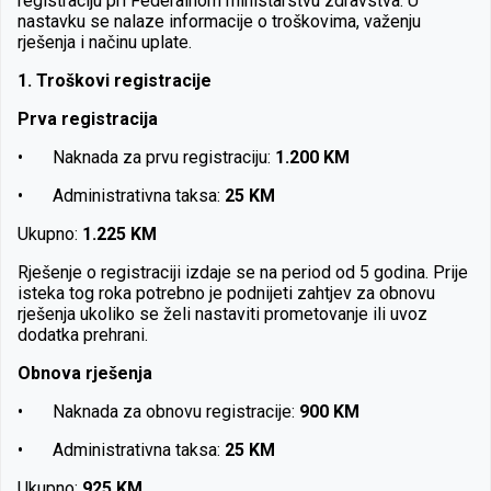
registraciju pri Federalnom ministarstvu zdravstva. U
nastavku se nalaze informacije o troškovima, važenju
rješenja i načinu uplate.
1. Troškovi registracije
Prva registracija
•
Naknada za prvu registraciju:
1.200 KM
•
Administrativna taksa:
25 KM
Ukupno:
1.225 KM
Rješenje o registraciji izdaje se na period od 5 godina. Prije
isteka tog roka potrebno je podnijeti zahtjev za obnovu
rješenja ukoliko se želi nastaviti prometovanje ili uvoz
dodatka prehrani.
Obnova rješenja
•
Naknada za obnovu registracije:
900 KM
•
Administrativna taksa:
25 KM
Ukupno:
925 KM